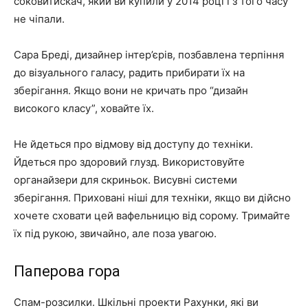
соковитискач, який ви купили у 2014 році і з того часу
не чіпали.
Сара Бреді, дизайнер інтер’єрів, позбавлена ​​терпіння
до візуального галасу, радить прибирати їх на
зберігання. Якщо вони не кричать про “дизайн
високого класу”, ховайте їх.
Не йдеться про відмову від доступу до техніки.
Йдеться про здоровий глузд. Використовуйте
органайзери для скриньок. Висувні системи
зберігання. Приховані ніші для техніки, якщо ви дійсно
хочете сховати цей вафельницю від сорому. Тримайте
їх під рукою, звичайно, але поза увагою.
Паперова гора
Спам-розсилки. Шкільні проекти Рахунки, які ви