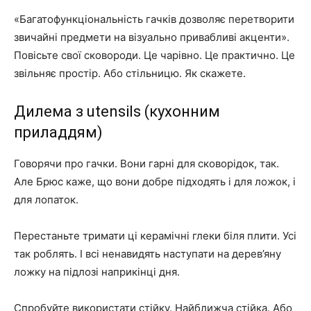
«Багатофункціональність гачків дозволяє перетворити
звичайні предмети на візуально привабливі акценти».
Повісьте свої сковороди. Це чарівно. Це практично. Це
звільняє простір. Або стільницю. Як скажете.
Дилема з utensils (кухонним
приладдям)
Говорячи про гачки. Вони гарні для сковорідок, так.
Але Брюс каже, що вони добре підходять і для ложок, і
для лопаток.
Перестаньте тримати ці керамічні глеки біля плити. Усі
так роблять. І всі ненавидять наступати на дерев’яну
ложку на підлозі наприкінці дня.
Спробуйте використати стійку. Найближча стійка. Або