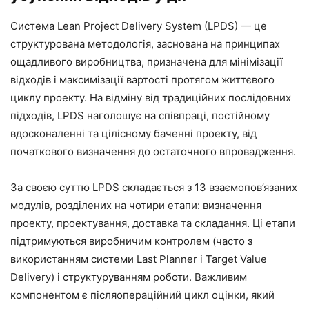
Система Lean Project Delivery System (LPDS) — це
структурована методологія, заснована на принципах
ощадливого виробництва, призначена для мінімізації
відходів і максимізації вартості протягом життєвого
циклу проекту. На відміну від традиційних послідовних
підходів, LPDS наголошує на співпраці, постійному
вдосконаленні та цілісному баченні проекту, від
початкового визначення до остаточного впровадження.
За своєю суттю LPDS складається з 13 взаємопов’язаних
модулів, розділених на чотири етапи: визначення
проекту, проектування, доставка та складання. Ці етапи
підтримуються виробничим контролем (часто з
використанням системи Last Planner і Target Value
Delivery) і структуруванням роботи. Важливим
компонентом є післяопераційний цикл оцінки, який