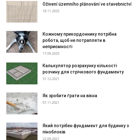
Oživení územního plánování ve stavebnictví
18.11.2025
Кожному прикордоннику потрібна
робота, щоб не потрапляти в
неприємності
17.09.2025
Калькулятор розрахунку кількості
розчину для стрічкового фундаменту
31.12.2021
Як зробити ґрати на вікна
07.11.2021
Який потрібен фундамент для будинку з
піноблоків
22.09.2021