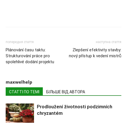
попередня стаття
наступна стаття
Plánování času taktu:
Zlepšení efektivity stavby:
Strukturování práce pro
nový přístup k vedení mistrů
spolehlivé dodání projektu
maxwelhelp
СТАТТІ ПО ТЕМІ
БІЛЬШЕ ВІД АВТОРА
Prodloužení životnosti podzimních
chryzantém