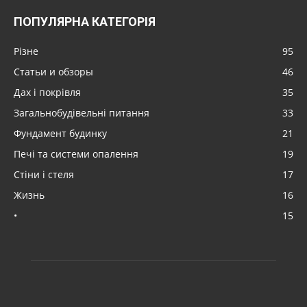
ПОПУЛЯРНА КАТЕГОРІЯ
Різне
95
Статьи и обзоры
46
Дах і покрівля
35
Загальнобудівельні питання
33
Фундамент будинку
21
Печі та системи опалення
19
Стіни і стеля
17
Жизнь
16
•
15