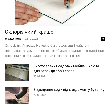
Склоріз який краще
maxwelhelp
-
22.10.2021
0
Склоріз який краще Напевно багато домашні майстри
погодяться з тим, що однією з найбільш складних технологічних
операцій для них залишається якісна різання скла.
Виготовлення садових меблів – крісла
для веранди або тераси
30.09.2021
Відведення води від фундаменту будинку
27.09.2021