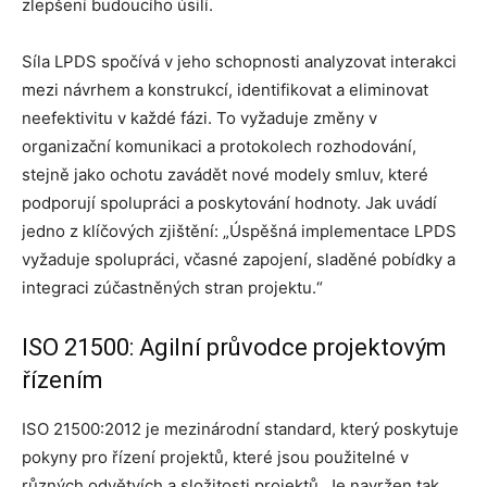
zlepšení budoucího úsilí.
Síla LPDS spočívá v jeho schopnosti analyzovat interakci
mezi návrhem a konstrukcí, identifikovat a eliminovat
neefektivitu v každé fázi. To vyžaduje změny v
organizační komunikaci a protokolech rozhodování,
stejně jako ochotu zavádět nové modely smluv, které
podporují spolupráci a poskytování hodnoty. Jak uvádí
jedno z klíčových zjištění: „Úspěšná implementace LPDS
vyžaduje spolupráci, včasné zapojení, sladěné pobídky a
integraci zúčastněných stran projektu.“
ISO 21500: Agilní průvodce projektovým
řízením
ISO 21500:2012 je mezinárodní standard, který poskytuje
pokyny pro řízení projektů, které jsou použitelné v
různých odvětvích a složitosti projektů. Je navržen tak,