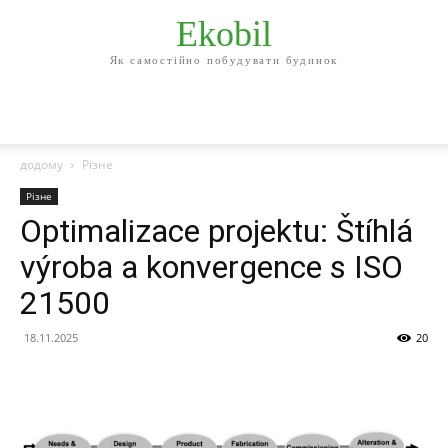
Ekobil
Як самостійно побудувати будинок
додому
Різне
Різне
Optimalizace projektu: Štíhlá
výroba a konvergence s ISO
21500
18.11.2025
20