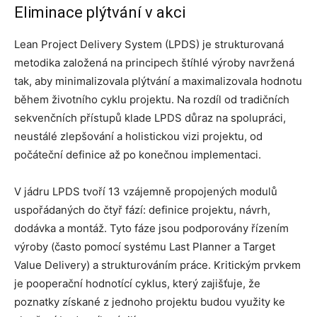
Eliminace plýtvání v akci
Lean Project Delivery System (LPDS) je strukturovaná
metodika založená na principech štíhlé výroby navržená
tak, aby minimalizovala plýtvání a maximalizovala hodnotu
během životního cyklu projektu. Na rozdíl od tradičních
sekvenčních přístupů klade LPDS důraz na spolupráci,
neustálé zlepšování a holistickou vizi projektu, od
počáteční definice až po konečnou implementaci.
V jádru LPDS tvoří 13 vzájemně propojených modulů
uspořádaných do čtyř fází: definice projektu, návrh,
dodávka a montáž. Tyto fáze jsou podporovány řízením
výroby (často pomocí systému Last Planner a Target
Value Delivery) a strukturováním práce. Kritickým prvkem
je pooperační hodnotící cyklus, který zajišťuje, že
poznatky získané z jednoho projektu budou využity ke