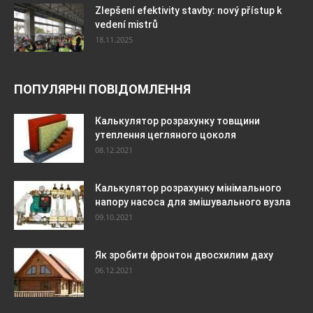
Zlepšení efektivity stavby: nový přístup k
vedení mistrů
18.11.2025
ПОПУЛЯРНІ ПОВІДОМЛЕННЯ
Калькулятор розрахунку товщини
утеплення цегляного цоколя
08.12.2021
Калькулятор розрахунку мінімального
напору насоса для змішувального вузла
09.10.2021
Як зробити фронтон двосхилим даху
06.12.2021