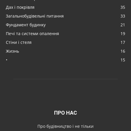
Дах і покрівля
35
Загальнобудівельні питання
33
Фундамент будинку
21
Печі та системи опалення
19
Стіни і стеля
17
Жизнь
16
•
15
ПРО НАС
Про будівництво і не тільки