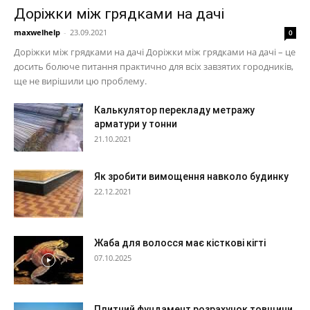
Доріжки між грядками на дачі
maxwelhelp
-
23.09.2021
0
Доріжки між грядками на дачі Доріжки між грядками на дачі – це
досить болюче питання практично для всіх завзятих городників,
ще не вирішили цю проблему.
Калькулятор перекладу метражу
арматури у тонни
21.10.2021
Як зробити вимощення навколо будинку
22.12.2021
Жаба для волосся має кісткові кігті
07.10.2025
Плитний фундамент розрахунок товщини