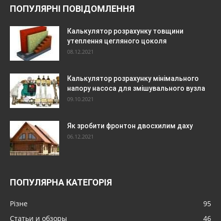
ПОПУЛЯРНІ ПОВІДОМЛЕННЯ
Калькулятор розрахунку товщини
утеплення цегляного цоколя
08.12.2021
Калькулятор розрахунку мінімального
напору насоса для змішувального вузла
09.10.2021
Як зробити фронтон двосхилим даху
06.12.2021
ПОПУЛЯРНА КАТЕГОРІЯ
Різне
95
Статьи и обзоры
46