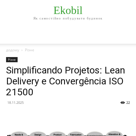
Ekobil
Як самостійно побудувати будинок
додому
Різне
Різне
Simplificando Projetos: Lean
Delivery e Convergência ISO
21500
18.11.2025
22