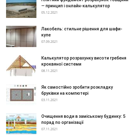
— принцип і онлайн-калькулятор
05.12.2021
Лакобель: стильне рішення для шафи-
купе
07.09.2021
Калькулятор розрахунку висоти гребеня
кроквяної системи
08.11.2021
Як самостійно зробити розкладку
бруківки на компютері
03.11.2021
Очищення води в заміському будинку: 5
порад по організації
07.11.2021