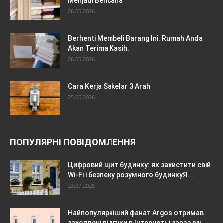
Menjadi Bencana
26.05.2026
Berhenti Membeli Barang Ini. Rumah Anda
Akan Terima Kasih.
26.05.2026
Cara Kerja Sakelar 3 Arah
25.05.2026
ПОПУЛЯРНІ ПОВІДОМЛЕННЯ
Цифровий щит будинку: як захистити свій
Wi-Fi і безпеку розумного будинкуЯ...
23.07.2025
Найпопулярніший фанат Argos отримав
захоплені відгуки в Інтернеті-і зараз він