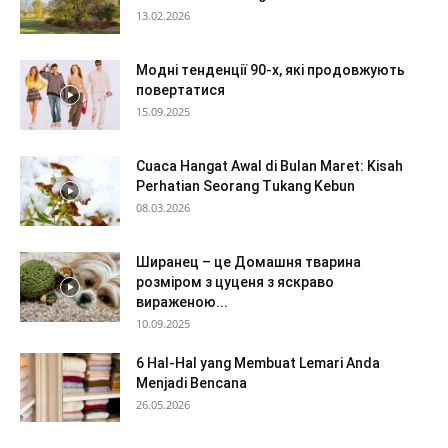
13.02.2026
Модні тенденції 90-х, які продовжують
повертатися
15.09.2025
Cuaca Hangat Awal di Bulan Maret: Kisah
Perhatian Seorang Tukang Kebun
08.03.2026
Ширанец – це Домашня тварина
розміром з цуценя з яскраво
вираженою...
10.09.2025
6 Hal-Hal yang Membuat Lemari Anda
Menjadi Bencana
26.05.2026