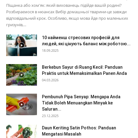
Піщанка або хом'як: який вихованець підійде вашій родині?
Розбираємося в нюансах Вибір домашньої тварини-це завжди
відповідальний крок. Особливо, якщо мова йде про маленьких
гризунів,...
10 найменш стресових професій для
людей, які цінують баланс між роботою...
18.09.2025
Berkebun Sayur di Ruang Kecil: Panduan
Praktis untuk Memaksimalkan Panen Anda
04.03.2026
Pembunuh Pipa Senyap: Mengapa Anda
Tidak Boleh Menuangkan Minyak ke
Saluran...
23.12.2025
Daun Keriting Satin Pothos: Panduan
Mengatasi Masalah