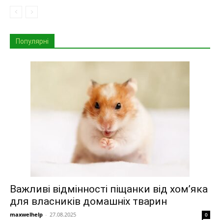
Популярні
Важливі відмінності піщанки від хом’яка
для власників домашніх тварин
maxwelhelp
-
27.08.2025
0