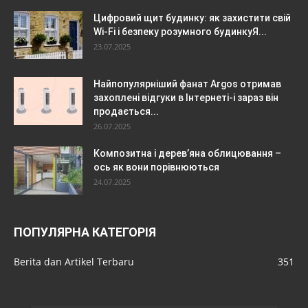
Цифровий щит будинку: як захистити свій
Wi-Fi і безпеку розумного будинкуЯ...
23.07.2025
Найпопулярніший фанат Argos отримав
захоплені відгуки в Інтернеті-і зараз він
продається...
26.07.2025
Композитна і дерев’яна облицювання –
ось як вони порівнюються
24.07.2025
ПОПУЛЯРНА КАТЕГОРІЯ
Berita dan Artikel Terbaru
351