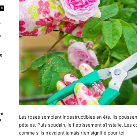
0
и
и
de
oi
Les roses semblent indestructibles en été. Ils poussent
s
pétales. Puis soudain, le flétrissement s’installe. Les
comme s’ils n’avaient jamais rien signifié pour toi.