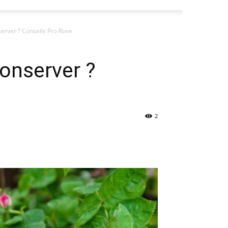
server ? Conseils Pro Rose
conserver ?
2