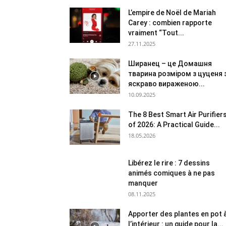
L’empire de Noël de Mariah
Carey : combien rapporte
vraiment “Tout...
27.11.2025
Ширанец – це Домашня
тварина розміром з цуценя 
яскраво вираженою...
10.09.2025
The 8 Best Smart Air Purifier
of 2026: A Practical Guide...
18.05.2026
Libérez le rire : 7 dessins
animés comiques à ne pas
manquer
08.11.2025
Apporter des plantes en pot 
l’intérieur : un guide pour la...