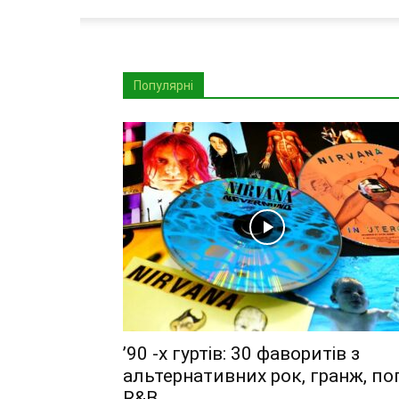
Популярні
’90 -х гуртів: 30 фаворитів з
альтернативних рок, гранж, по
R&B,...