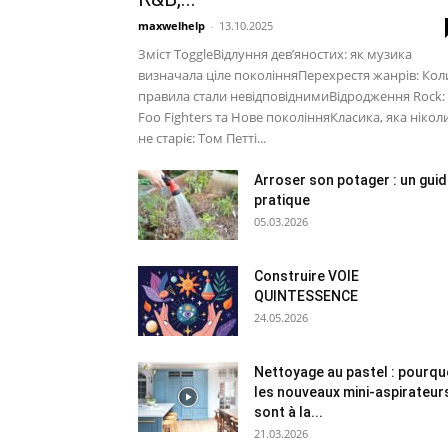
maxwelhelp
-
13.10.2025
Зміст ToggleВідлуння дев’яностих: як музика
визначала ціле поколінняПерехрестя жанрів: Кол
правила стали невідповіднимиВідродження Rock:
Foo Fighters та Нове поколінняКласика, яка нікол
не старіє: Том Петті...
Arroser son potager : un gui
pratique
05.03.2026
Construire VOIE
QUINTESSENCE
24.05.2026
Nettoyage au pastel : pourqu
les nouveaux mini-aspirateur
sont à la...
21.03.2026