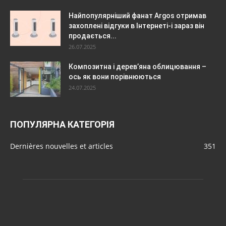
Найпопулярніший фанат Argos отримав
захоплені відгуки в Інтернеті-і зараз він
продається...
26.07.2025
Композитна і дерев’яна облицювання –
ось як вони порівнюються
24.07.2025
ПОПУЛЯРНА КАТЕГОРІЯ
Dernières nouvelles et articles
351