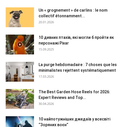
Un « grognement » de carlins : le nom
collectif étonnamment...
20.01.2026
10 дивних птахів, які могли б пройти як
персонажі Pixar
15.09.2025
La purge hebdomadaire : 7 choses que les
minimalistes rejettent systématiquement
17.03.2026
The Best Garden Hose Reels for 2026:
Expert Reviews and Top...
30.04.2026
10 найпотужніших джедаїв у всесвіті
“Зоряних воєн”