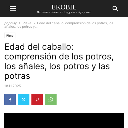
EKOBIL
Як самостійно побудувати будинок
додому
Різне
Edad del caballo: comprensión de los potros, los
añales, los potros y...
Різне
Edad del caballo:
comprensión de los potros,
los añales, los potros y las
potras
18.11.2025