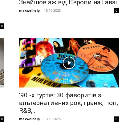
Знайшов аж від Європи на Гаваї
maxwelhelp
-
15.10.2025
0
0
’90 -х гуртів: 30 фаворитів з
альтернативних рок, гранж, поп,
R&B,...
maxwelhelp
-
13.10.2025
0
0