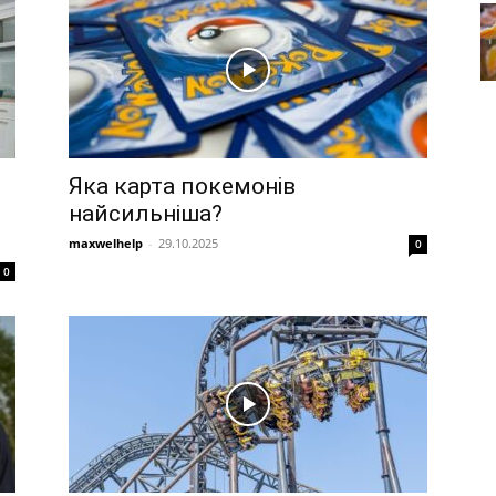
Яка карта покемонів
найсильніша?
maxwelhelp
-
29.10.2025
0
0