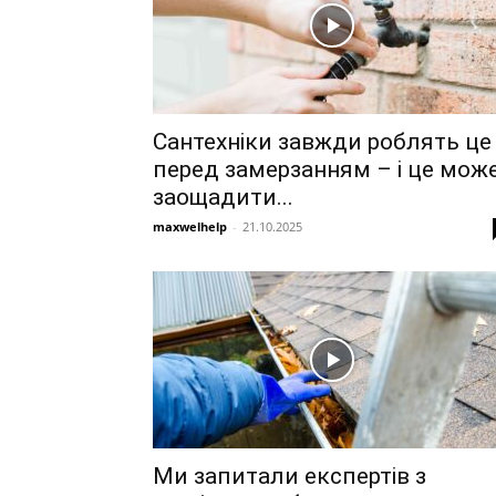
Сантехніки завжди роблять це
перед замерзанням – і це мож
заощадити...
maxwelhelp
-
21.10.2025
Ми запитали експертів з