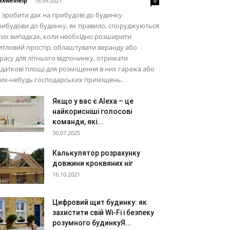
xwelhelp
-
16.09.2021
0
 зробити дах на прибудові до будинку
ибудови до будинку, як правило, споруджуються
тих випадках, коли необхідно розширити
тловий простір, облаштувати веранду або
расу для літнього відпочинку, отримати
даткові площі для розміщення в них гаража або
ких-небудь господарських приміщень.
Якщо у вас є Alexa – це
найкорисніші голосові
команди, які...
30.07.2025
Калькулятор розрахунку
довжини кроквяних ніг
16.10.2021
Цифровий щит будинку: як
захистити свій Wi-Fi і безпеку
розумного будинкуЯ...