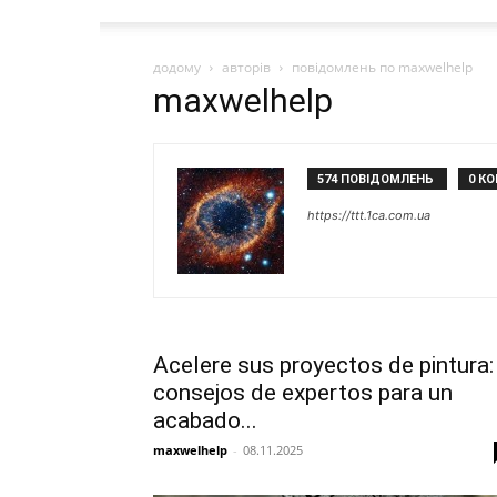
додому
авторів
повідомлень по maxwelhelp
maxwelhelp
574 ПОВІДОМЛЕНЬ
0 К
https://ttt.1ca.com.ua
Acelere sus proyectos de pintura:
consejos de expertos para un
acabado...
maxwelhelp
-
08.11.2025