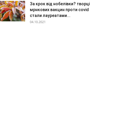
За крок від нобелівки? творці
мрнкових вакцин проти covid
стали лауреатами...
04.10.2021