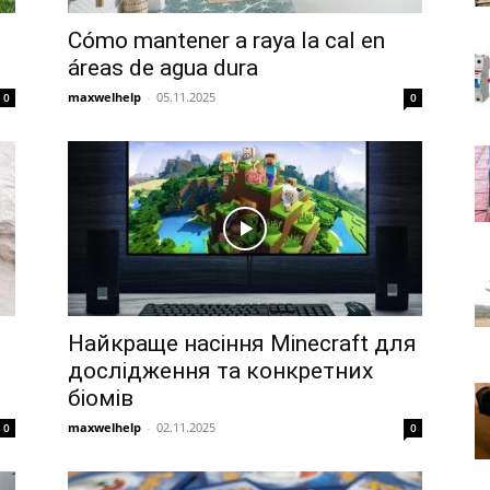
Cómo mantener a raya la cal en
áreas de agua dura
maxwelhelp
-
05.11.2025
0
0
Найкраще насіння Minecraft для
дослідження та конкретних
біомів
maxwelhelp
-
02.11.2025
0
0