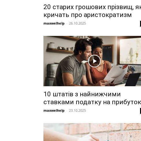
20 старих грошових прізвищ, як
кричать про аристократизм
maxwelhelp
-
26.10.2025
10 штатів з найнижчими
ставками податку на прибуто
maxwelhelp
-
23.10.2025