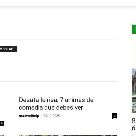
ОМЕНТАРІ
Desata la risa: 7 animes de
comedia que debes ver
maxwelhelp
-
08.11.2025
0
Я
0
б