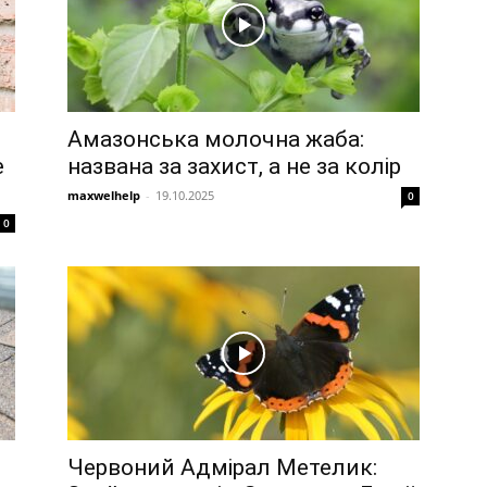
Амазонська молочна жаба:
е
названа за захист, а не за колір
maxwelhelp
-
19.10.2025
0
0
Червоний Адмірал Метелик: