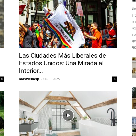
ma
Як
Пр
в 
жи
те
до
я
Las Ciudades Más Liberales de
Estados Unidos: Una Mirada al
Interior...
maxwelhelp
-
06.11.2025
0
0