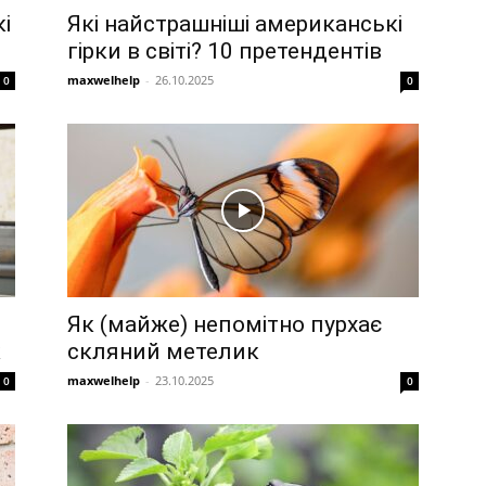
і
Які найстрашніші американські
гірки в світі? 10 претендентів
maxwelhelp
-
26.10.2025
0
0
Як (майже) непомітно пурхає
к
скляний метелик
maxwelhelp
-
23.10.2025
0
0