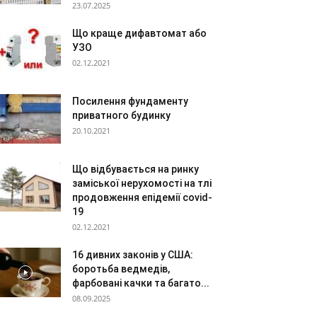
23.07.2025
Що краще дифавтомат або
УЗО
02.12.2021
Посилення фундаменту
приватного будинку
20.10.2021
Що відбувається на ринку
заміської нерухомості на тлі
продовження епідемії covid-
19
02.12.2021
16 дивних законів у США:
боротьба ведмедів,
фарбовані качки та багато...
08.09.2025