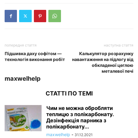
попередня стаття
наступна стаття
Підшивка даху софітом —
Калькулятор розрахунку
технологія виконання робіт
навантаження на підлогу від
обкладеної цеглою
металевої печі
maxwelhelp
СТАТТІ ПО ТЕМІ
Чим не можна обробляти
теплицю з полікарбонату.
Дезінфекція парника з
полікарбонату...
maxwelhelp
-
31.12.2021