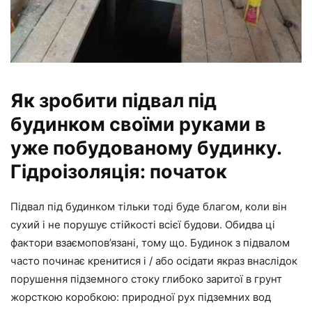
Як зробити підвал під
будинком своїми руками в
уже побудованому будинку.
Гідроізоляція: початок
Підвал під будинком тільки тоді буде благом, коли він
сухий і не порушує стійкості всієї будови. Обидва ці
фактори взаємопов’язані, тому що. Будинок з підвалом
часто починає кренитися і / або осідати якраз внаслідок
порушення підземного стоку глибоко заритої в грунт
жорсткою коробкою: природної рух підземних вод