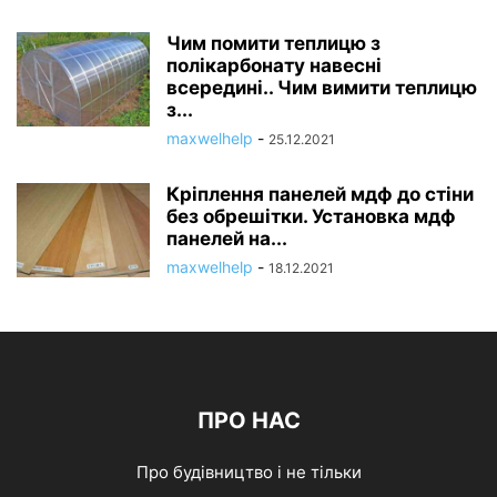
Чим помити теплицю з
полікарбонату навесні
всередині.. Чим вимити теплицю
з...
maxwelhelp
-
25.12.2021
Кріплення панелей мдф до стіни
без обрешітки. Установка мдф
панелей на...
maxwelhelp
-
18.12.2021
ПРО НАС
Про будівництво і не тільки