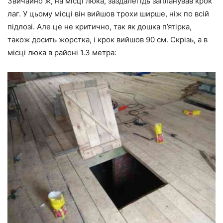
Звичайно ж, на місці люка, заздалегідь запланував крок
лаг. У цьому місці він вийшов трохи ширше, ніж по всій
підлозі. Але це не критично, так як дошка п’ятірка,
також досить жорстка, і крок вийшов 90 см. Скрізь, а в
місці люка в районі 1.3 метра: