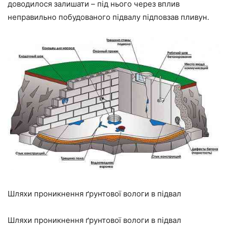
доводилося залишати – під нього через вплив
неправильно побудованого підвалу підповзав пливун.
Шляхи проникнення ґрунтової вологи в підвал
Шляхи проникнення ґрунтової вологи в підвал