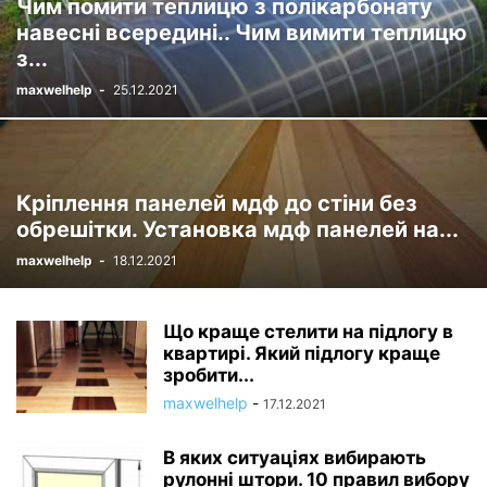
Чим помити теплицю з полікарбонату
МЕРОПРИЯТИЯ
НОВОСТИ
ОБЗОРЫ
ОБУСТРОЙСТВО ДОМА
навесні всередині.. Чим вимити теплицю
ОБЩЕСТВО
ОЗЕЛЕНЕНИЕ
ОРГАНИЗАЦИЯ ПРОСТРАНСТВА
з...
ОТДЕЛКА ПОЛОВ
ПОЛЕЗНЫЕ ПРИСПОСОБЛЕНИЯ СВОИМИ РУКАМИ
maxwelhelp
-
25.12.2021
ПОЛЕЗНЫЕ СОВЕТЫ
ПОЛЕЗНЫЕ СТАТЬИ
ПОМИДОРЫ
ПРИСПОСОБЛЕНИЯ
РЕМОНТ И ОТДЕЛКА
РЕМОНТ, МОДЕРНИЗАЦИЯ
СОВЕТЫ
СПЕЦ / ARDUINO
СПЕЦ / ПЕЧИ И ОТОПЛЕНИЕ
СПЕЦ / ЭЛЕКТРОНИКА
СТАРТОВЫЙ ПОСТ
СТАТЬИ И ОБЗОРЫ
Кріплення панелей мдф до стіни без
ТОЛЬКО ЧТО
УДАЧНЫЙ СЕЗОН
УДОБРЕНИЯ
ФУНГИЦИДЫ
обрешітки. Установка мдф панелей на...
ХРАНЕНИЕ
ЭЛЕКТРОНИКА
maxwelhelp
-
18.12.2021
Що краще стелити на підлогу в
квартирі. Який підлогу краще
зробити...
maxwelhelp
-
17.12.2021
В яких ситуаціях вибирають
рулонні штори. 10 правил вибору