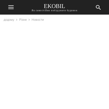
EKOBIL
Як самостійно побудувати будинок
додому
Різне
Новости