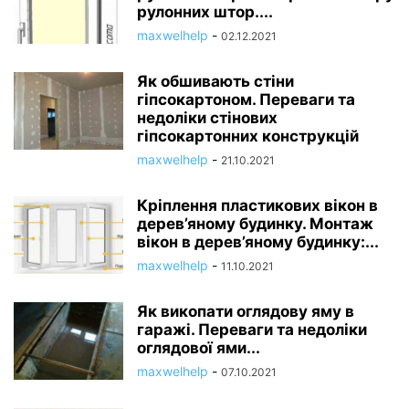
рулонних штор....
maxwelhelp
-
02.12.2021
Як обшивають стіни
гіпсокартоном. Переваги та
недоліки стінових
гіпсокартонних конструкцій
maxwelhelp
-
21.10.2021
Кріплення пластикових вікон в
дерев’яному будинку. Монтаж
вікон в дерев’яному будинку:...
maxwelhelp
-
11.10.2021
Як викопати оглядову яму в
гаражі. Переваги та недоліки
оглядової ями...
maxwelhelp
-
07.10.2021