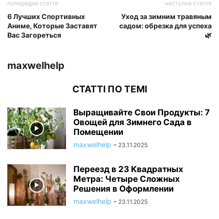
попередня стаття
наступна стаття
6 Лучших Спортивных
Уход за зимним травяным
Аниме, Которые Заставят
садом: обрезка для успеха
Вас Загореться
🌿
maxwelhelp
СТАТТІ ПО ТЕМІ
Выращивайте Свои Продукты: 7
Овощей для Зимнего Сада в
Помещении
maxwelhelp
-
23.11.2025
Переезд в 23 Квадратных
Метра: Четыре Сложных
Решения в Оформлении
maxwelhelp
-
23.11.2025