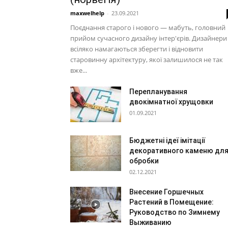
maxwelhelp
-
23.09.2021
Поєднання старого і нового — мабуть, головний
прийом сучасного дизайну інтер'єрів. Дизайнери
всіляко намагаються зберегти і відновити
старовинну архітектуру, якої залишилося не так
вже...
Перепланування
двокімнатної хрущовки
01.09.2021
Бюджетні ідеї імітації
декоративного каменю дл
обробки
02.12.2021
Внесение Горшечных
Растений в Помещение:
Руководство по Зимнему
Выживанию