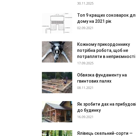
30.11.2025
Топ 9 кращих соковарок дл
дому на 2021 рік
02.09.2021
Кожному прикордоннику
потрібна робота, щоб не
потрапляти в неприємності
17.09.2025
Обвязка фундаменту на
гвинтових палях
08.11.2021
Як зробити дах на прибудов
до будинку
16.09.2021
Ялівець скельний-сорти —