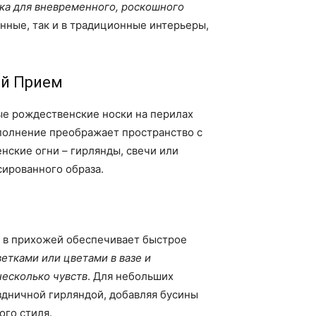
ка для вневременного, роскошного
енные, так и в традиционные интерьеры,
ый Прием
ые рождественские носки на перилах
полнение преображает пространство с
ские огни – гирлянды, свечи или
сированного образа.
 в прихожей обеспечивает быстрое
етками или цветами в вазе и
несколько чувств
. Для небольших
здничной гирляндой, добавляя бусины
ого стиля.