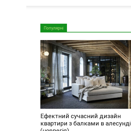
Популярні
Ефектний сучасний дизайн
квартири з балками в алесунді
(норвегія)