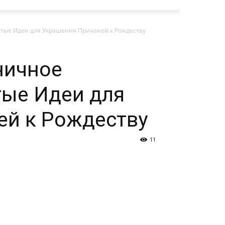
тые Идеи для Украшения Прихожей к Рождеству
ничное
ые Идеи для
й к Рождеству
11