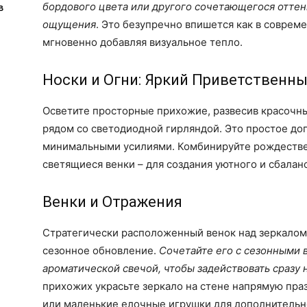
бордового цвета или другого сочетающегося оттен
в
ощущения
. Это безупречно впишется как в соврем
мгновенно добавляя визуальное тепло.
Носки и Огни: Яркий Приветственн
Осветите просторные прихожие, развесив красочн
рядом со светодиодной гирляндой. Это простое до
минимальными усилиями. Комбинируйте рождествен
светящиеся венки – для создания уютного и сбалан
Венки и Отражения
Стратегически расположенный венок над зеркалом
сезонное обновление.
Сочетайте его с сезонными в
ароматической свечой, чтобы задействовать сразу 
прихожих украсьте зеркало на стене напрямую пра
или маленькие елочные игрушки для дополнительн