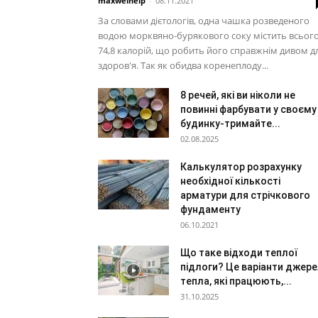
maxwelhelp
-
08.11.2021
За словами дієтологів, одна чашка розведеного
водою морквяно-бурякового соку містить всьог
74,8 калорій, що робить його справжнім дивом д
здоров'я. Так як обидва коренеплоду...
8 речей, які ви ніколи не
повинні фарбувати у своєму
будинку-тримайте...
02.08.2025
Калькулятор розрахунку
необхідної кількості
арматури для стрічкового
фундаменту
06.10.2021
Що таке відходи теплої
підлоги? Це варіанти джер
тепла, які працюють,...
31.10.2025