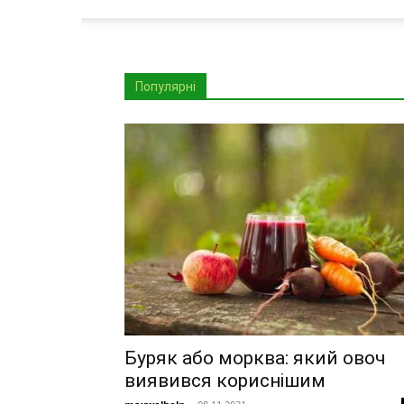
Популярні
Буряк або морква: який овоч
виявився кориснішим