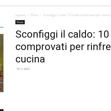
додому
Різне
Sconfiggi il caldo: 10 modi comprovati per rinfres
Різне
Sconfiggi il caldo: 1
comprovati per rinfre
cucina
18.11.2025