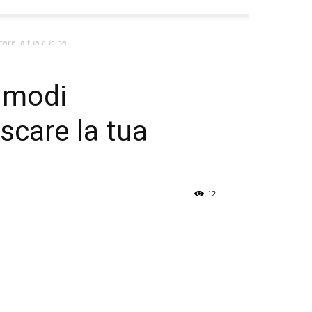
care la tua cucina
0 modi
scare la tua
12