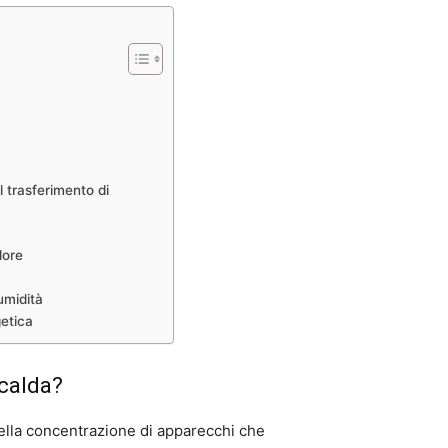
l trasferimento di
lore
umidità
getica
 calda?
ella concentrazione di apparecchi che