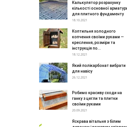
Калькулятор розрахунку
кількості основної арматур
для плитного фундаменту
18.10.2021
Коптильня холодного
копчення своїми руками —
креслення, розміри та
інструкція по...
18.12.2021
Який полікарбонат вибрати
для навісу
26.12.2021
Робимо красиву сходи на
ганку з цегли та плитки
своїми руками
20.09.2021
Яскрава вітальня з білим