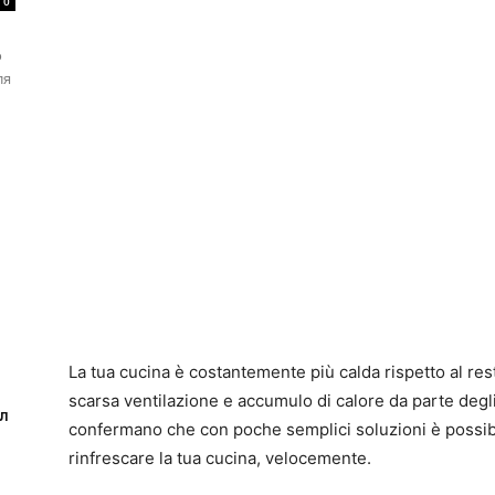
0
о
ля
La tua cucina è costantemente più calda rispetto al res
scarsa ventilazione e accumulo di calore da parte degli
ел
confermano che con poche semplici soluzioni è possib
rinfrescare la tua cucina, velocemente.