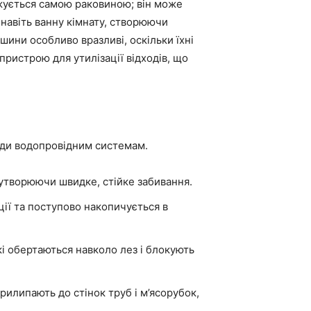
жується самою раковиною; він може
навіть ванну кімнату, створюючи
ини особливо вразливі, оскільки їхні
пристрою для утилізації відходів, що
оди водопровідним системам.
 утворюючи швидке, стійке забивання.
зації та поступово накопичується в
які обертаються навколо лез і блокують
прилипають до стінок труб і м’ясорубок,