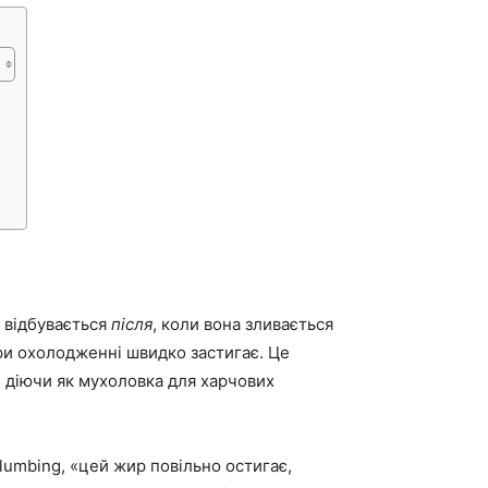
о відбувається
після
, коли вона зливається
при охолодженні швидко застигає. Це
, діючи як мухоловка для харчових
 Plumbing, «цей жир повільно остигає,