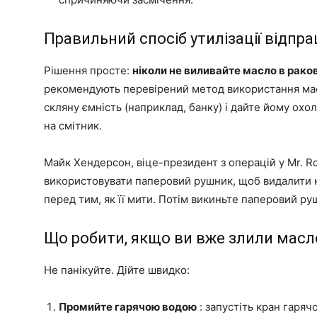
Правильний спосіб утилізації відпр
Рішення просте:
ніколи не виливайте масло в рако
рекомендують перевірений метод використання мас
скляну ємність (наприклад, банку) і дайте йому охол
на смітник.
Майк Хендерсон, віце-президент з операцій у Mr. R
використовувати паперовий рушник, щоб видалити н
перед тим, як її мити. Потім викиньте паперовий руш
Що робити, якщо ви вже злили масл
Не панікуйте. Дійте швидко:
Промийте гарячою водою
: запустіть кран гаряч