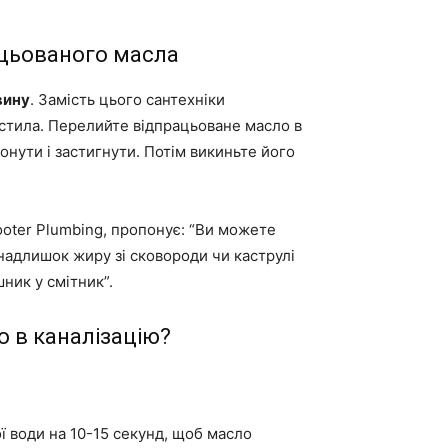
ацьованого масла
вину
. Замість цього сантехніки
тила. Перелийте відпрацьоване масло в
онути і застигнути. Потім викиньте його
ooter Plumbing, пропонує: “Ви можете
адлишок жиру зі сковороди чи каструлі
ник у смітник”.
о в каналізацію?
ої води на 10-15 секунд, щоб масло