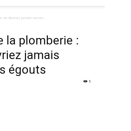
s ne devriez jamais verser...
e la plomberie :
riez jamais
es égouts
5