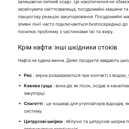
залишаючи липкий осад». Це накопичення не обме
засмічувати сміттєзвалища, посудомийні машини та 
ланцюгову реакцію закупорювання. Посудомийні маш
зливні лінії часто підключаються безпосередньо до 
посилює проблему з частинками їжі та жиру.
Крім нафти: інші шкідники стоків
Нафта не єдина винна. Деякі продукти завдають шк
Рис
: зерна розширюються при контакті з водою,
Кавова гуща
: вона діє як пісок, осідає в каналі
закупорці.
Спагетті
: це кошмар для утилізаторів відходів, 
систему.
Цитрусові шкірки
: яблучні та цитрусові шкірки 
спричиняючи засмічення.