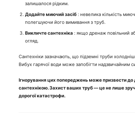
залишалося рідким.
Додайте миючий засіб
: невелика кількість мию
полегшуючи його вимивання з труб.
Викличте сантехніка
: якщо дренаж повільний а
огляд.
Сантехніки зазначають, що підземні труби холодніші
Вибух гарячої води може запобігти надзвичайним си
Ігнорування цих попереджень може призвести до д
сантехнікою. Захист ваших труб — це не лише зручн
дорогої катастрофи.