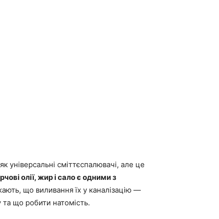
як універсальні сміттєспалювачі, але це
рчові олії, жир і сало є одними з
жають, що виливання їх у каналізацію —
 та що робити натомість.