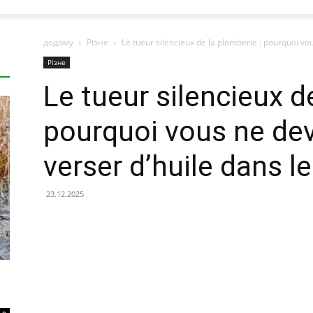
додому
Різне
Le tueur silencieux de la plomberie : pourquoi vou
Різне
Le tueur silencieux d
pourquoi vous ne dev
verser d’huile dans l
23.12.2025