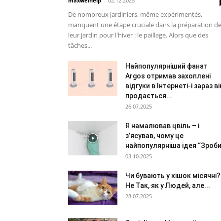
maxwelhelp
-
02.12.2025
De nombreux jardiniers, même expérimentés,
manquent une étape cruciale dans la préparation d
leur jardin pour l'hiver : le paillage. Alors que des
tâches...
Найпопулярніший фанат
Argos отримав захоплені
відгуки в Інтернеті-і зараз ві
продається...
26.07.2025
Я намалював цвіль – і
з’ясував, чому це
найпопулярніша ідея “Зроби.
03.10.2025
Чи бувають у кішок місячні?
Не Так, як у Людей, але...
28.07.2025