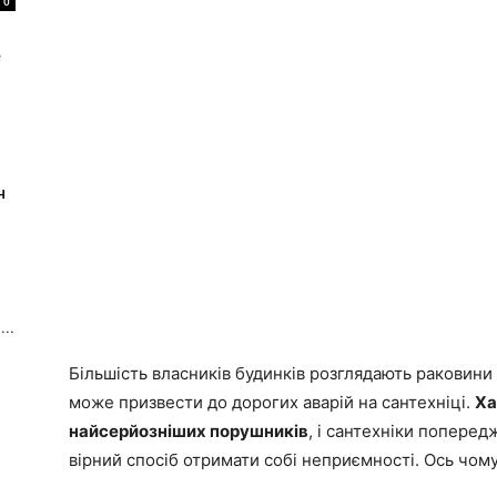
0
e
н
..
Більшість власників будинків розглядають раковини 
може призвести до дорогих аварій на сантехніці.
Ха
найсерйозніших порушників
, і сантехніки поперед
вірний спосіб отримати собі неприємності. Ось чому