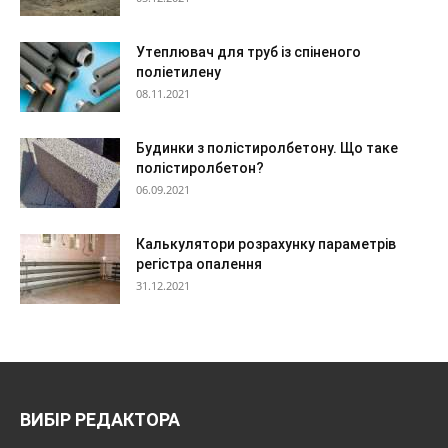
Утеплювач для труб із спіненого
поліетилену
08.11.2021
Будинки з полістиролбетону. Що таке
полістиролбетон?
06.09.2021
Калькулятори розрахунку параметрів
регістра опалення
31.12.2021
ВИБІР РЕДАКТОРА