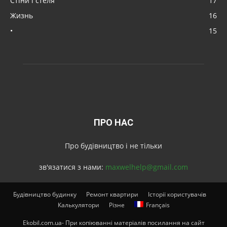
Стіни і стеля
17
Жизнь
16
•
15
ПРО НАС
Про будівництво і не тільки
зв'язатися з нами:
maxwelhelp@gmail.com
Будівництво будинку
Ремонт квартири
Історії користувачів
Калькулятори
Різне
Français
Ekobil.com.ua- При копіюванні матеріалів посилання на сайт