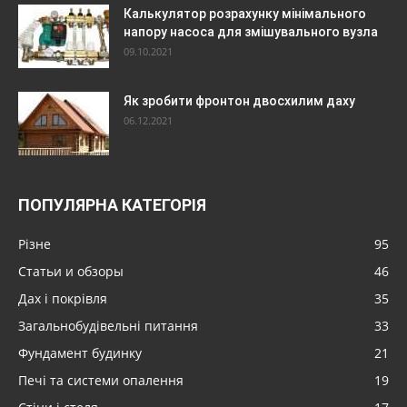
Калькулятор розрахунку мінімального
напору насоса для змішувального вузла
09.10.2021
Як зробити фронтон двосхилим даху
06.12.2021
ПОПУЛЯРНА КАТЕГОРІЯ
Різне
95
Статьи и обзоры
46
Дах і покрівля
35
Загальнобудівельні питання
33
Фундамент будинку
21
Печі та системи опалення
19