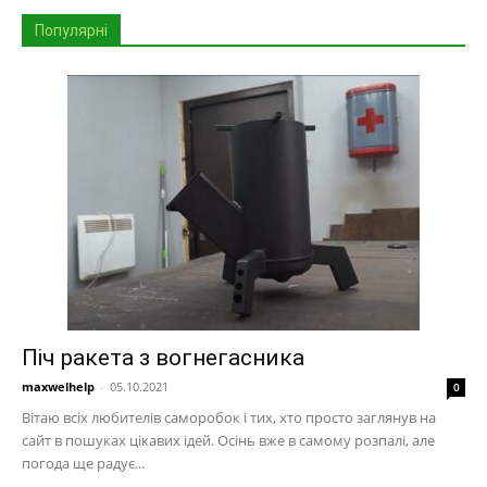
Популярні
Піч ракета з вогнегасника
maxwelhelp
-
05.10.2021
0
Вітаю всіх любителів саморобок і тих, хто просто заглянув на
сайт в пошуках цікавих ідей. Осінь вже в самому розпалі, але
погода ще радує...