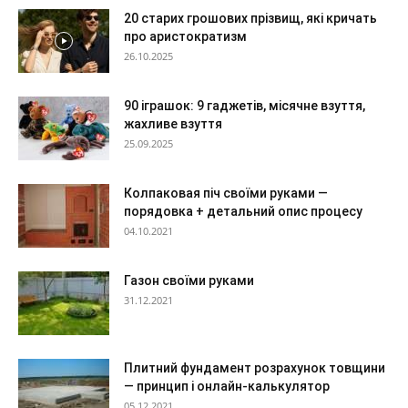
20 старих грошових прізвищ, які кричать
про аристократизм
26.10.2025
90 іграшок: 9 гаджетів, місячне взуття,
жахливе взуття
25.09.2025
Колпаковая піч своїми руками —
порядовка + детальний опис процесу
04.10.2021
Газон своїми руками
31.12.2021
Плитний фундамент розрахунок товщини
— принцип і онлайн-калькулятор
05.12.2021