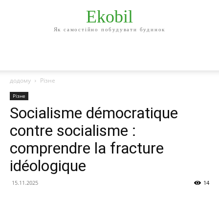
Ekobil
Як самостійно побудувати будинок
додому
Різне
Різне
Socialisme démocratique
contre socialisme :
comprendre la fracture
idéologique
15.11.2025
14