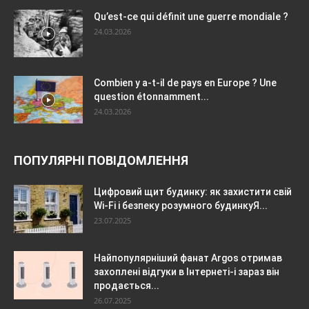
Qu’est-ce qui définit une guerre mondiale ?
24.03.2026
Combien y a-t-il de pays en Europe ? Une
question étonnamment...
24.03.2026
ПОПУЛЯРНІ ПОВІДОМЛЕННЯ
Цифровий щит будинку: як захистити свій
Wi-Fi і безпеку розумного будинкуЯ...
23.07.2025
Найпопулярніший фанат Argos отримав
захоплені відгуки в Інтернеті-і зараз він
продається...
26.07.2025