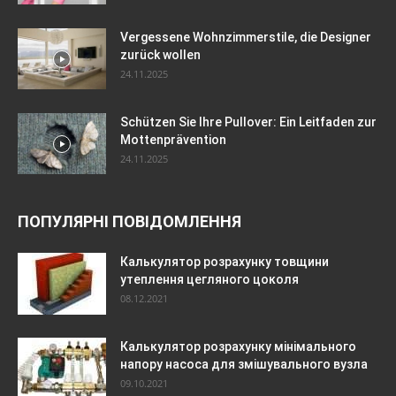
Vergessene Wohnzimmerstile, die Designer
zurück wollen
24.11.2025
Schützen Sie Ihre Pullover: Ein Leitfaden zur
Mottenprävention
24.11.2025
ПОПУЛЯРНІ ПОВІДОМЛЕННЯ
Калькулятор розрахунку товщини
утеплення цегляного цоколя
08.12.2021
Калькулятор розрахунку мінімального
напору насоса для змішувального вузла
09.10.2021