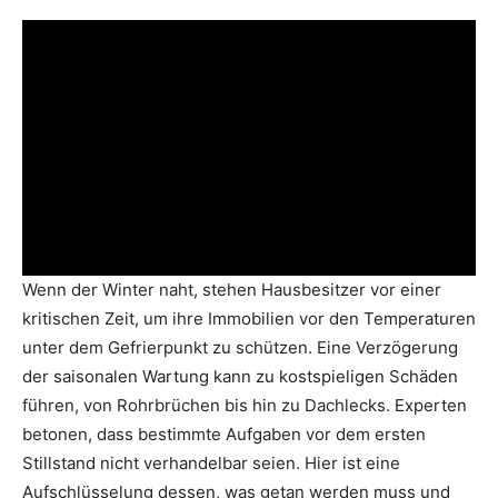
Wenn der Winter naht, stehen Hausbesitzer vor einer
kritischen Zeit, um ihre Immobilien vor den Temperaturen
unter dem Gefrierpunkt zu schützen. Eine Verzögerung
der saisonalen Wartung kann zu kostspieligen Schäden
führen, von Rohrbrüchen bis hin zu Dachlecks. Experten
betonen, dass bestimmte Aufgaben vor dem ersten
Stillstand nicht verhandelbar seien. Hier ist eine
Aufschlüsselung dessen, was getan werden muss und