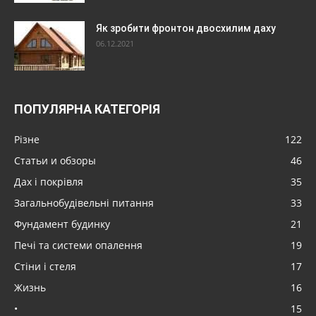
Як зробити фронтон двосхилим даху
06.12.2021
ПОПУЛЯРНА КАТЕГОРІЯ
Різне
122
Статьи и обзоры
46
Дах і покрівля
35
Загальнобудівельні питання
33
Фундамент будинку
21
Печі та системи опалення
19
Стіни і стеля
17
Жизнь
16
•
15