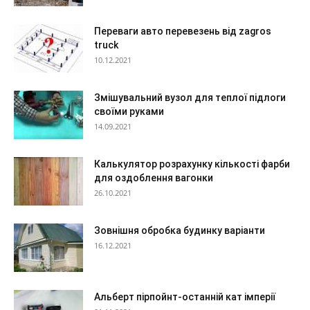
Переваги авто перевезень від zagros
truck
10.12.2021
Змішувальний вузол для теплої підлоги
своїми руками
14.09.2021
Калькулятор розрахунку кількості фарби
для оздоблення вагонки
26.10.2021
Зовнішня обробка будинку варіанти
16.12.2021
Альберт пірпойнт-останній кат імперії