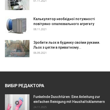
01.11.2021
Калькулятор необхідної потужності
повітряно-опалювального агрегату
08.11.2021
Зробити льох в будинку своїми руками.
Льох з цегли в приватному...
06.09.2021
ВИБІР РЕДАКТОРА
Funkelnde Duschtüren: Eine Anleitung zur
einfachen Reinigung mit Haushaltsklammern
24.11.2025