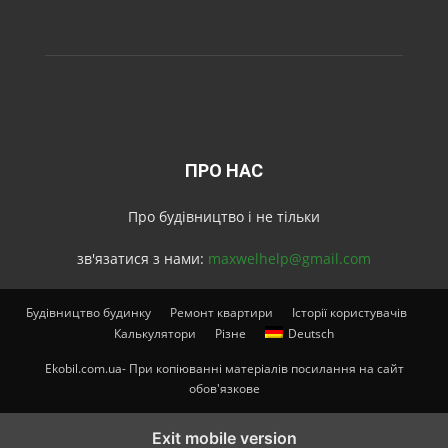
ПРО НАС
Про будівництво і не тільки
зв'язатися з нами:
maxwelhelp@gmail.com
Будівництво будинку
Ремонт квартири
Історії користувачів
Калькулятори
Різне
Deutsch
Ekobil.com.ua- При копіюванні матеріалів посилання на сайт
обов'язкове
Exit mobile version