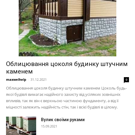
Облицювання цоколя будинку штучним
каменем
maxwelhelp
-
31.12.2021
0
Облицювання цоколя будинку штучним каменем Цоколь будь-
якої будівлі вимагає надійного захисту від усіляких зовнішніх
впливів, так як він є верхньою частиною фундаменту, а від її
міцності залежить надійність стін, так і всієї будівлі в цілому.
Вулик своїми руками
15.09.2021