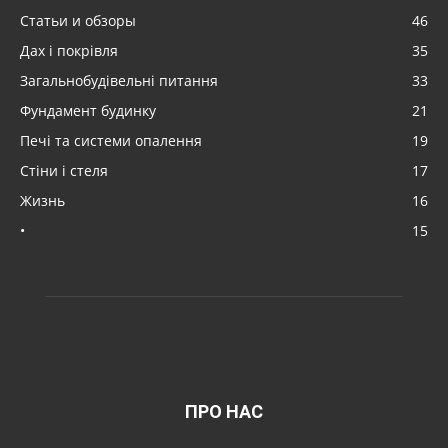
Статьи и обзоры
46
Дах і покрівля
35
Загальнобудівельні питання
33
Фундамент будинку
21
Печі та системи опалення
19
Стіни і стеля
17
Жизнь
16
•
15
ПРО НАС