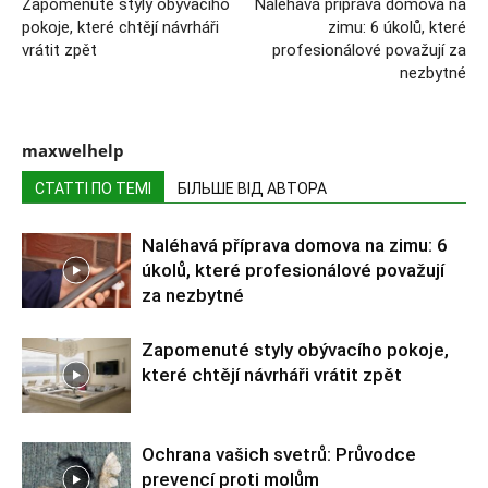
Zapomenuté styly obývacího
Naléhavá příprava domova na
pokoje, které chtějí návrháři
zimu: 6 úkolů, které
vrátit zpět
profesionálové považují za
nezbytné
maxwelhelp
СТАТТІ ПО ТЕМІ
БІЛЬШЕ ВІД АВТОРА
Naléhavá příprava domova na zimu: 6
úkolů, které profesionálové považují
za nezbytné
Zapomenuté styly obývacího pokoje,
které chtějí návrháři vrátit zpět
Ochrana vašich svetrů: Průvodce
prevencí proti molům