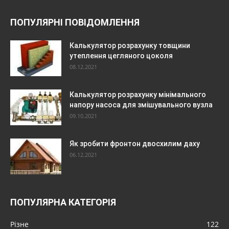
ПОПУЛЯРНІ ПОВІДОМЛЕННЯ
Калькулятор розрахунку товщини
утеплення цегляного цоколя
08.12.2021
Калькулятор розрахунку мінімального
напору насоса для змішувального вузла
09.10.2021
Як зробити фронтон двосхилим даху
06.12.2021
ПОПУЛЯРНА КАТЕГОРІЯ
Різне
122