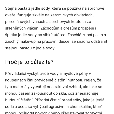
Stejná pasta z jedlé sody, která se používá na sprchové
dveře, funguje skvěle na keramických obkladech,
porcelánových vanách a sprchových koutech ze
skleněných vláken. Záchodům a dřezům prospěje i
špetka jedlé sody na vlhké utěrce. Zaschlá zubní pasta a
zaschlý make-up na pracovní desce lze snadno odstranit
stejnou pastou z jedlé sody.
Proč je to důležité?
Převládající výskyt tvrdé vody a mýdlové pěny v
koupelnách činí pravidelné čištění nutností. Nejen, že
tyto materiály vytvářejí neatraktivní vzhled, ale také se
mohou časem zakousnout do skla, což znesnadňuje
budoucí čištění. Přírodní čisticí prostředky, jako je jedlá
soda a ocet, se vyhýbají agresivním chemikáliím, které
mohou poškodit povrchy nebo představovat zdravotní