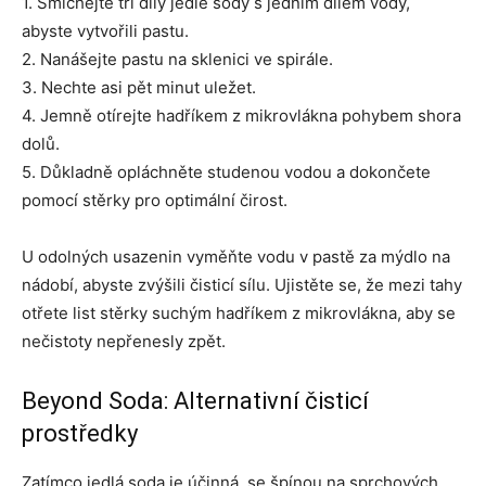
1. Smíchejte tři díly jedlé sody s jedním dílem vody,
abyste vytvořili pastu.
2. Nanášejte pastu na sklenici ve spirále.
3. Nechte asi pět minut uležet.
4. Jemně otírejte hadříkem z mikrovlákna pohybem shora
dolů.
5. Důkladně opláchněte studenou vodou a dokončete
pomocí stěrky pro optimální čirost.
U odolných usazenin vyměňte vodu v pastě za mýdlo na
nádobí, abyste zvýšili čisticí sílu. Ujistěte se, že mezi tahy
otřete list stěrky suchým hadříkem z mikrovlákna, aby se
nečistoty nepřenesly zpět.
Beyond Soda: Alternativní čisticí
prostředky
Zatímco jedlá soda je účinná, se špínou na sprchových