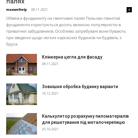
палях
maxwelhelp
-
08.11.2021
0
Обвязка фундаменту на гвинтових палях Пальово-гвинтові
фундаменти користуються досить великою популярністю в
приватних забудовників. Особливо затребувані вони бувають
при зведенні щодо легких каркасних будинків чи будівель з
бруса.
Клінкерна цегла для фасаду
08.11.2021
Зовнішня обробка будинку варіанти
16.12.2021
Калькулятор розрахунку пиломатеріалів
для решетування під металочерепицю
25.10.2021