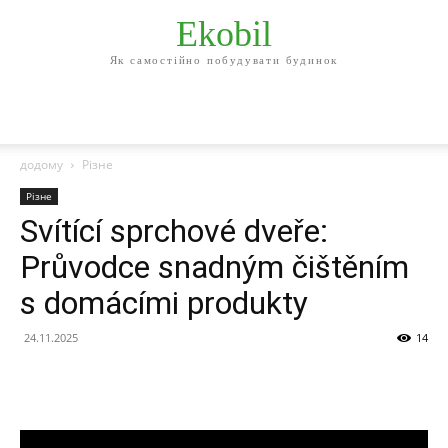
Ekobil
Як самостійно побудувати будинок
додому
Різне
Різне
Svítící sprchové dveře:
Průvodce snadným čištěním
s domácími produkty
24.11.2025
14