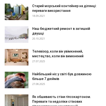
Старий морський контейнер на ділянці:
переваги використання
18.09.2021
Наш бюджетний ремонт в затишній
двушці
20.10.2021
Телевізор, коли він увімкнений,
мистецтво, коли він вимкнений
27.07.2025
Найбільший ніс у світі був довжиною
більше 7 дюймів
27.08.2025
Як обшивають стіни гіпсокартоном.
Переваги та недоліки стінових