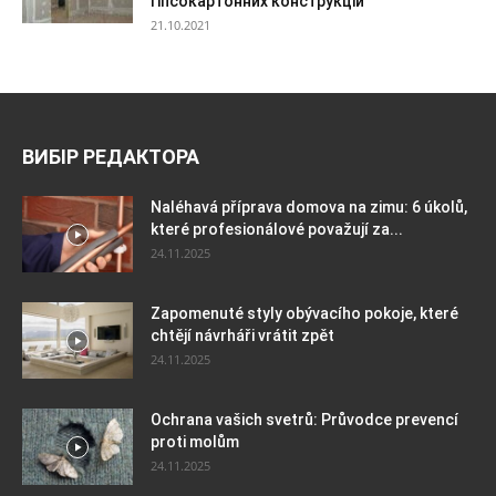
гіпсокартонних конструкцій
21.10.2021
ВИБІР РЕДАКТОРА
Naléhavá příprava domova na zimu: 6 úkolů,
které profesionálové považují za...
24.11.2025
Zapomenuté styly obývacího pokoje, které
chtějí návrháři vrátit zpět
24.11.2025
Ochrana vašich svetrů: Průvodce prevencí
proti molům
24.11.2025