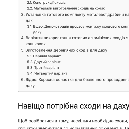
Конструкції сходів
Матеріали виготовлення сходів на коник
Установка готового комплекту металевої драбини на 
дах
Відео: Демонстрація процесу монтажу сходового ком
даху
Варіанти використання готових алюмінієвих сходів я
конькових
Виготовлення дерев’яних сходів для даху
Перший варіант
Другий варіант
Третій варіант
Четвертий варіант
Відео: Корисна оснастка для безпечного проведення
даху
Навіщо потрібна сходи на дах
Щоб розібратися в тому, наскільки необхідна сходи,
спочатку звернутися до нормативних документів. Та