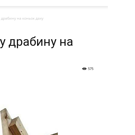
 драбину на коньок даху
у драбину на
575