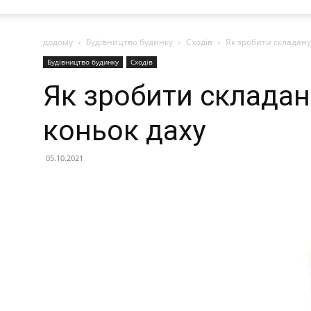
додому
Будівництво будинку
Сходів
Як зробити складану
Будівництво будинку
Сходів
Як зробити складан
коньок даху
05.10.2021