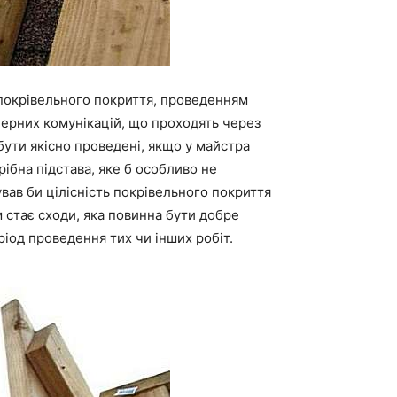
м покрівельного покриття, проведенням
нерних комунікацій, що проходять через
ути якісно проведені, якщо у майстра
ібна підстава, яке б особливо не
вав би цілісність покрівельного покриття
м стає сходи, яка повинна бути добре
ріод проведення тих чи інших робіт.