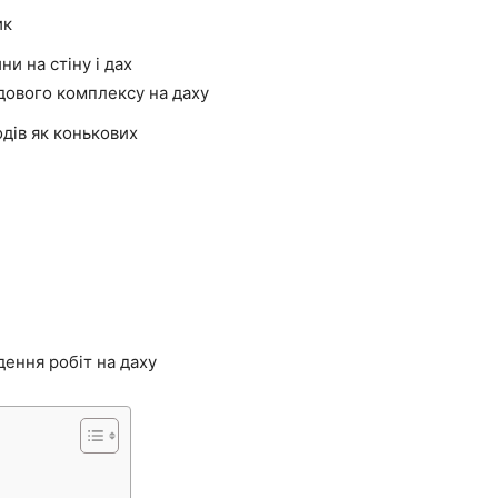
ик
и на стіну і дах
дового комплексу на даху
дів як конькових
ення робіт на даху