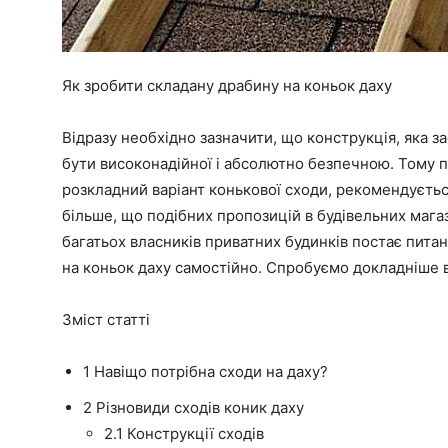
Як зробити складану драбину на коньок даху
Відразу необхідно зазначити, що конструкція, яка з
бути високонадійної і абсолютно безпечною. Тому 
розкладний варіант конькової сходи, рекомендуєтьс
більше, що
подібних пропозицій в будівельних мага
багатьох власників приватних будинків постає питан
на
коньок
даху самостійно. Спробуємо докладніше 
Зміст статті
1
Навіщо потрібна сходи на даху?
2
Різновиди сходів коник даху
2.1
Конструкції сходів