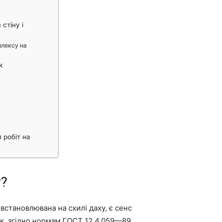
стіну і
плексу на
к
 робіт на
у?
 встановлювана на схилі даху, є сенс
к, згідно нормам ГОСТ 12.4.059
—
89