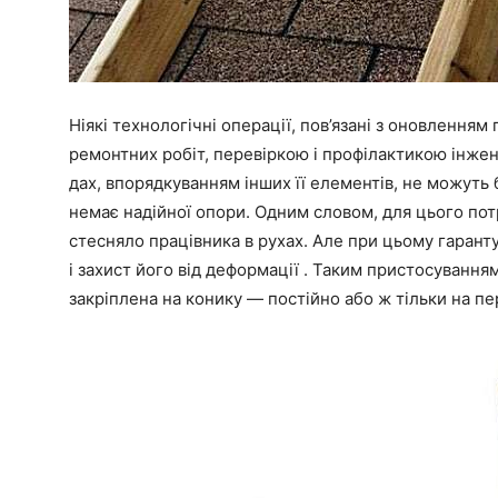
Ніякі технологічні операції, пов’язані з оновлення
ремонтних робіт, перевіркою і профілактикою інже
дах, впорядкуванням інших
її
елементів, не можуть б
немає
надійної
опори. Одним словом, для цього потр
стесняло працівника в рухах. Але при цьому гаранту
і захист його від деформації . Таким пристосування
закріплена на конику — постійно або ж тільки на пе