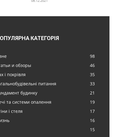
08.12.2021
ОПУЛЯРНА КАТЕГОРІЯ
ізне
98
татьи и обзоры
46
х і покрівля
35
агальнобудівельні питання
33
ундамент будинку
21
ечі та системи опалення
19
іни і стеля
17
изнь
16
15