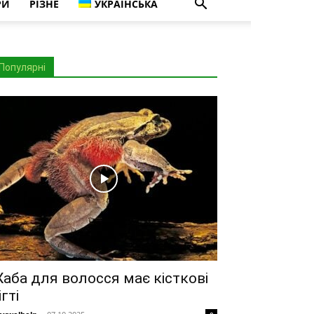
РИ
РІЗНЕ
УКРАЇНСЬКА
Популярні
аба для волосся має кісткові
ігті