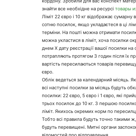
кордону. Зробили для вас конспект матері
знайти все необхідне на ресурсі
товары и
Ліміт 22 євро і 10 кг відображає сумарну
сотню посилок, якщо укладаєтеся в ці лімі
терміни. На пошті можна отримати посилк
можна укластися в ліміт, хоча посилки о
днем Х дату реєстрації вашої посилки на 
потрапляють протягом 3 годин після їх пр
вартість пересилаються товарів перевищ
євро.
Облік ведеться за календарний місяць. Як
всі наступні посилки за місяць будуть обк
посилки: 22 євро, 5 євро і 1 євро, які пр
трьох посилок до 10 кг. З першою посилко
ліміт. Якихось окремих норм по пересилц
Тобто всі правила будуть точно такими ж, 
будуть перевищені. Митні органи заспоко
відомостей про відправлення.