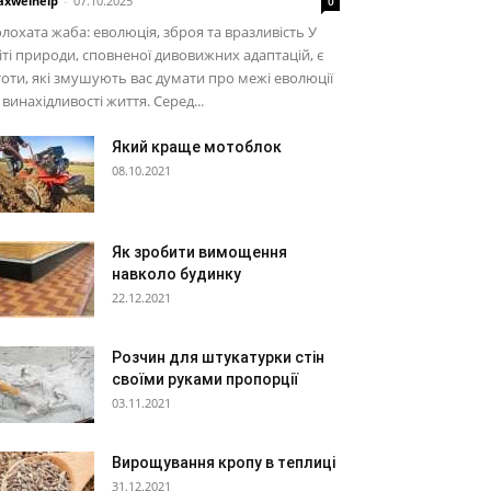
xwelhelp
-
07.10.2025
0
лохата жаба: еволюція, зброя та вразливість У
іті природи, сповненої дивовижних адаптацій, є
тоти, які змушують вас думати про межі еволюції
 винахідливості життя. Серед...
Який краще мотоблок
08.10.2021
Як зробити вимощення
навколо будинку
22.12.2021
Розчин для штукатурки стін
своїми руками пропорції
03.11.2021
Вирощування кропу в теплиці
31.12.2021