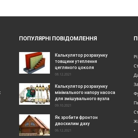
ПОПУЛЯРНІ ПОВІДОМЛЕННЯ
П
Калькулятор розрахунку
Р
товщини утеплення
С
цегляного цоколя
08.12.2021
Да
З
Калькулятор розрахунку
х
мінімального напору насоса
Ф
для змішувального вузла
П
09.10.2021
Ст
Як зробити фронтон
Ж
двосхилим даху
•
06.12.2021