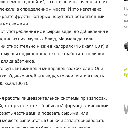
ma
ли немного „пройти“, то есть не исключено, что их
Па
лежали в определенном месте. И это негативно
ст
бирайте фрукты, которые несут этот естественный
ва
те их свежими.
ст
от употребления их в сыром виде, до добавления в
ления из них вкусных блюд, Мармеладов или
они относительно низки в калориях (45 ккал/100 г) и
ому они подходят для тех, кто заботится о линии,
 для диабетиков.
то суть витаминов и минералов свежих слив. Они
ки. Однако имейте в виду, что они почти в шесть
 ккал/100 г).
ия работы пищеварительной системы при запорах.
й, которых не хотят “набивать” фармацевтическими
резать частицами и подавать сырыми, или
 можете запечатать в банки и запастеризировать.
итаминов из сливы будет доступно и зимой.