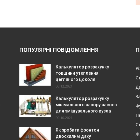
ПОПУЛЯРНІ ПОВІДОМЛЕННЯ
П
Калькулятор розрахунку
Р
товщини утеплення
С
цегляного цоколя
08.12.2021
Да
З
Калькулятор розрахунку
х
мінімального напору насоса
Ф
для змішувального вузла
П
09.10.2021
Ст
Як зробити фронтон
Ж
двосхилим даху