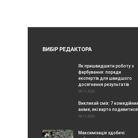
ВИБІР РЕДАКТОРА
Як пришвидшити роботу з
фарбування: поради
експертів для швидшого
досягнення результатів
08.11.2025
Викликай сміх: 7 комедійни
аніме, які варто подивитися
08.11.2025
Максимізація здобичі: