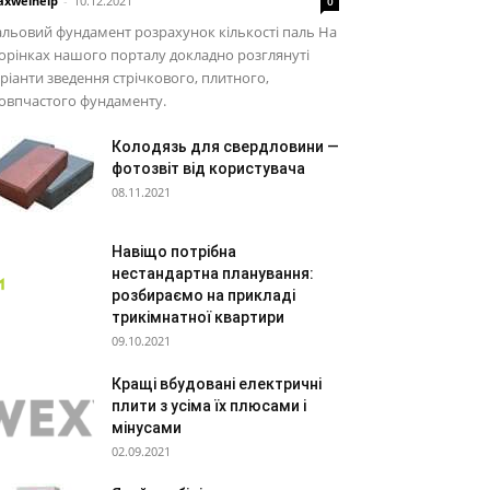
xwelhelp
-
10.12.2021
0
льовий фундамент розрахунок кількості паль На
орінках нашого порталу докладно розглянуті
ріанти зведення стрічкового, плитного,
овпчастого фундаменту.
Колодязь для свердловини —
фотозвіт від користувача
08.11.2021
Навіщо потрібна
нестандартна планування:
розбираємо на прикладі
трикімнатної квартири
09.10.2021
Кращі вбудовані електричні
плити з усіма їх плюсами і
мінусами
02.09.2021