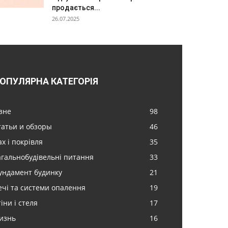
продається...
26.07.2025
ОПУЛЯРНА КАТЕГОРІЯ
ізне
98
татьи и обзоры
46
х і покрівля
35
агальнобудівельні питання
33
ундамент будинку
21
ечі та системи опалення
19
іни і стеля
17
изнь
16