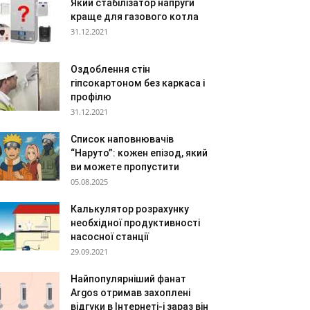
Який стабілізатор напруги
краще для газового котла
31.12.2021
Оздоблення стін
гіпсокартоном без каркаса і
профілю
31.12.2021
Список наповнювачів
“Наруто”: кожен епізод, який
ви можете пропустити
05.08.2025
Калькулятор розрахунку
необхідної продуктивності
насосної станції
29.09.2021
Найпопулярніший фанат
Argos отримав захоплені
відгуки в Інтернеті-і зараз він