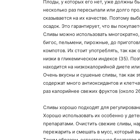
Плоды, у которых его нет, уже должны бы
несколько раз пересыпали или долго про
сказывается на их качестве. Поэтому вы
осадок. Это гарантирует, что вы покупае
Сливы можно использовать многократно, 
бигос, пельмени, пирожные, до приготов
компотов. Их стоит употреблять, так как 
низки в гликемическом индексе (35). Поэт
находится на низкокалорийной диете или
Очень вкусны и сушеные сливы, так как э
содержат много антиоксидантов и клетчат
раз калорийнее свежих фруктов (около 260
Сливы хорошо подходят для регулирован
Хорошо использовать их особенно у дете
препаратами. Очистить свежие сливы, на
пережарить и смешать в мусс, который вы
Таким образом, естественное богатство в