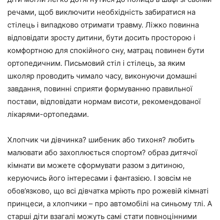
речами, щоб виключити необхідність забиратися на
стілець і випадково отримати травму. Ліжко повинна
відповідати зросту дитини, бути досить просторою і
комфортною для спокійного сну, матрац повинен бути
ортопедичним. Письмовий стіл і стілець, за яким
школяр проводить чимало часу, виконуючи домашні
завдання, повинні сприяти формуванню правильної
постави, відповідати нормам висоти, рекомендованої
лікарями-ортопедами.
Хлопчик чи дівчинка? шибеник або тихоня? любить
малювати або захоплюється спортом? образ дитячої
кімнати ви можете сформувати разом з дитиною,
керуючись його інтересами і фантазією. І зовсім не
обов’язково, що всі дівчатка мріють про рожевій кімнаті
принцеси, а хлопчики – про автомобілі на синьому тлі. А
старші діти взагалі можуть самі стати повноцінними