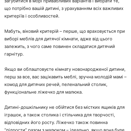
загубитися в морі привабливих варіантів і вибрати те,
що потрібно вашій дитині, з урахуванням всіх важливих
критеріїв і особливостей.
Мабуть, віковий критерій – перше, що враховується при
виборі меблів для дитячої кімнати, адже від цього
залежить, з чого саме повинен складатися дитячий
гарнітур.
Якщо ви облаштовуєте кімнату новонародженої дитини,
перш за все, вас зацікавить меблі, зручна молодій мамі –
комод для дитячих речей, пеленальний столик,
функціональне ліжечко для малюка.
Дитині-дошкільнику не обійтися без містких ящиків для
іграшок, а також столика і стільчика для творчості,
відповідних його росту. Ліжечко також повинна
“підрости” разом з малюком – ідеально, якщо вона буде