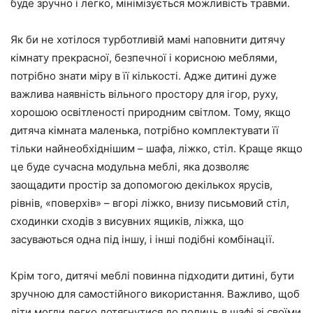
буде зручно і легко, мінімізується можливість травми.
Як би не хотілося турботливій мамі наповнити дитячу
кімнату прекрасної, безпечної і корисною меблями,
потрібно знати міру в її кількості. Адже дитині дуже
важлива наявність вільного простору для ігор, руху,
хорошою освітленості природним світлом. Тому, якщо
дитяча кімната маленька, потрібно комплектувати її
тільки найнеобхіднішим – шафа, ліжко, стіл. Краще якщо
це буде сучасна модульна меблі, яка дозволяє
заощадити простір за допомогою декількох ярусів,
рівнів, «поверхів» – вгорі ліжко, внизу письмовий стіл,
сходинки сходів з висувних ящиків, ліжка, що
засуваються одна під іншу, і інші подібні комбінації.
Крім того, дитячі меблі повинна підходити дитині, бути
зручною для самостійного використання. Важливо, щоб
діти могли легко дотягнутися до полиць в шафі зі своїми