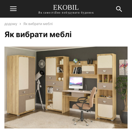
EKOBIL
Як самостійно побудувати будинок
додому
Як вибрати меблі
Як вибрати меблі