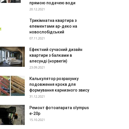
прямою подачею води
20.12.2021
Трикімнатна квартира з
елементами ар-деко на
новослобідський
07.11.2021
Ефектний сучасний дизайн
квартири з балками в
алесунді (норвегія)
23.09.2021
Калькулятор розрахунку
подовження крокв для
формування карнизного звису
31.12.2021
Ремонт фотоапарата olympus
e-20p
15.10.2021