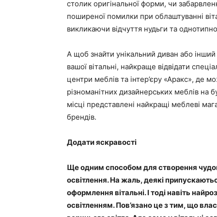
столик оригінальної форми, чи забарвлен
поширеної помилки при облаштуванні віт
викликаючи відчуття нудьги та однотипно
А щоб знайти унікальний диван або інший
вашої вітальні, найкраще відвідати спеціа
центри меблів та інтер’єру «Аракс», де м
різноманітних дизайнерських меблів на б
місці представлені найкращі меблеві ма
брендів.
Додати яскравості
Ще одним способом для створення чудов
освітлення. На жаль, деякі припускають
оформлення вітальні. І тоді навіть найр
освітленням. Пов’язано це з тим, що вла