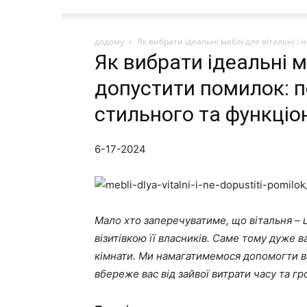
додому
Як вибрати ідеальні меблі для вітальні 
Як вибрати ідеальні ме
допустити помилок: 
стильного та функціо
6-17-2024
Мало хто заперечуватиме, що вітальня – ц
візитівкою її власників. Саме тому дуже 
кімнати. Ми намагатимемося допомогти в
вбереже вас від зайвої витрати часу та г