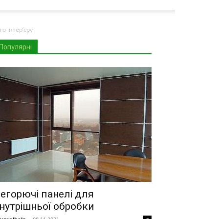
о інтер’єру
Популярні
егорючі панелі для
нутрішньої обробки