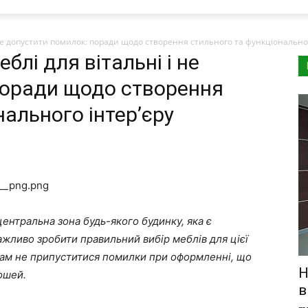
і не допустити помилок: поради щодо створення стильного та функціональног
блі для вітальні і не
поради щодо створення
нального інтер’єру
ентральна зона будь-якого будинку, яка є
важливо зробити правильний вибір меблів для цієї
ам не припуститися помилки при оформленні, що
Н
рошей.
в