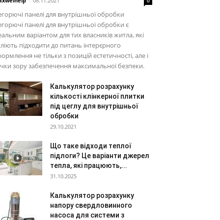
xwelhelp
-
08.11.2021
0
горючі панелі для внутрішньої обробки
горючі панелі для внутрішньої обробки є
еальним варіантом для тих власників житла, які
ліють підходити до питань інтерєрного
ормлення не тільки з позицій естетичності, але і
чки зору забезпечення максимальної безпеки.
Калькулятор розрахунку
кількості клінкерної плитки
під цеглу для внутрішньої
обробки
29.10.2021
Що таке відходи теплої
підлоги? Це варіанти джерел
тепла, які працюють,...
31.10.2025
Калькулятор розрахунку
напору свердловинного
насоса для системи з