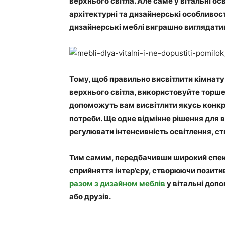
верхнього світла. Але саме у вітальні ос
архітектурні та дизайнерські особливості 
дизайнерські меблі виграшно виглядатим
Тому, щоб правильно висвітлити кімнату
верхнього світла, використовуйте торшер
допоможуть вам висвітлити якусь конкрет
потреби. Ще одне відмінне рішення для в
регулювати інтенсивність освітлення, 
Тим самим, передбачивши широкий спек
сприйняття інтер’єру, створюючи позитив
разом з дизайном меблів
у вітальні доп
або друзів.