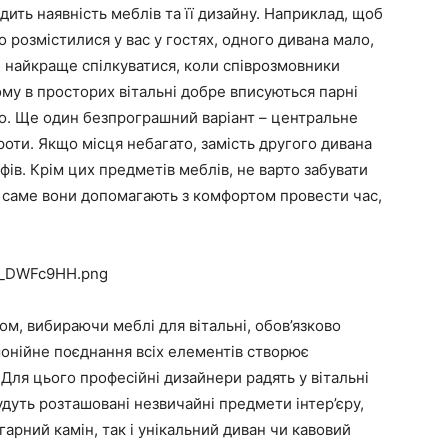
дить наявність меблів та її дизайну. Наприклад, щоб
о розмістилися у вас у гостях, одного дивана мало,
ле найкраще спілкуватися, коли співрозмовники
му в просторих вітальні добре вписуються парні
го. Ще один безпрограшний варіант – центральне
оти. Якщо місця небагато, замість другого дивана
ів. Крім цих предметів меблів, не варто забувати
е саме вони допомагають з комфортом провести час,
ом, вибираючи меблі для вітальні, обов’язково
монійне поєднання всіх елементів створює
 Для цього професійні дизайнери радять у вітальні
будуть розташовані незвичайні предмети інтер’єру,
гарний камін, так і унікальний диван чи кавовий