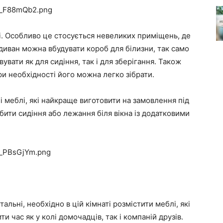
і. Особливо це стосується невеликих приміщень, де
диван можна вбудувати короб для білизни, так само
вати як для сидіння, так і для зберігання. Також
ри необхідності його можна легко зібрати.
і меблі, які найкраще виготовити на замовлення під
бити сидіння або лежання біля вікна із додатковими
льні, необхідно в цій кімнаті розмістити меблі, які
и час як у колі домочадців, так і компаній друзів.