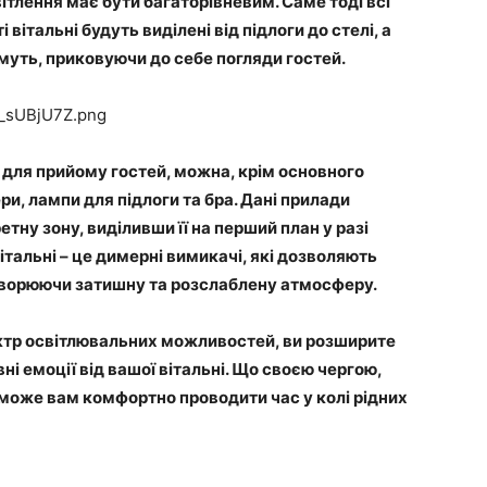
вітлення має бути багаторівневим. Саме тоді всі
вітальні будуть виділені від підлоги до стелі, а
уть, приковуючи до себе погляди гостей.
 для прийому гостей, можна, крім основного
и, лампи для підлоги та бра. Дані прилади
ну зону, виділивши її на перший план у разі
італьні – це димерні вимикачі, які дозволяють
створюючи затишну та розслаблену атмосферу.
тр освітлювальних можливостей, ви розширите
ні емоції від вашої вітальні. Що своєю чергою,
оможе вам комфортно проводити час у колі рідних