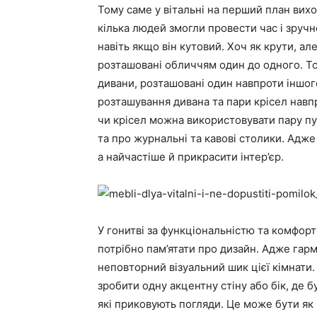
Тому саме у вітальні на перший план вихо
кілька людей змогли провести час і зручн
навіть якщо він кутовий. Хоч як крути, а
розташовані обличчям один до одного. То
дивани, розташовані один навпроти іншо
розташування дивана та пари крісел навпр
чи крісел можна використовувати пару пуф
та про журнальні та кавові столики. Адж
а найчастіше й прикрасити інтер’єр.
У гонитві за функціональністю та комфорт
потрібно пам’ятати про дизайн. Адже гар
неповторний візуальний шик цієї кімнати.
зробити одну акцентну стіну або бік, де 
які приковують погляди. Це може бути як 