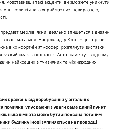
ня. Розставивши такі акценти, ви зможете уникнути
алень, коли кімната сприймається невиразною,
сті.
 предмет меблів, який ідеально впишеться в дизайн
лізовані магазини. Наприклад, у Києві – це торгові
ожна в комфортній атмосфері розглянути виставки
удь-який смак та достаток. Адже саме тут в одному
газини найкращих вітчизняних та міжнародних
их вражень від перебування у вітальні є
ся помилки, упускаючи з уваги саме даний пункт
озкішніша кімната може бути зіпсована поганим
сники будинку іноді зупиняються на проводці