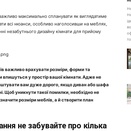
ma
Не
Не
 важливо максимально спланувати як виглядатиме
ід
вати всі нюанси, особливо наголосивши на меблях,
во
енні незабутнього дизайну кімнати для прийому
оф
то
ів важливо врахувати розміри, форми та
и впишуться у простір вашої кімнати. Адже не
оштувати вам дуже дорого, якщо диван або шафа
і. Щоб уникнути такої помилки, необхідно не
значити розміри меблів, а й створити план
ання не забувайте про кілька