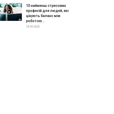
10 найменш стресових
професій для людей, які
цінують баланс між
роботою...
18.09.2025