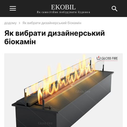
EKOBIL
Як самостійно побудувати будинок
додому
Як вибрати дизайнерський біокамін
Як вибрати дизайнерський
біокамін