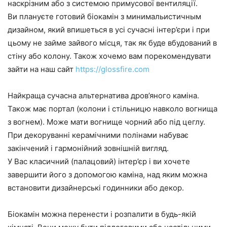
наскрізним або з системою примусової вентиляції.
Ви плануєте готовий біокамін з минимальистичным
дизайном, який впишеться в усі сучасні інтер’єри і при
цьому не займе зайвого місця, так як буде вбудований в
стіну або колону. Також хочемо вам порекомендувати
зайти на наш сайт
https://glossfire.com
Найкраща сучасна альтернатива дров’яного каміна.
Також має портал (колони і стільницю навколо вогнища
з вогнем). Може мати вогнище чорний або під цеглу.
При декоруванні керамічними полінами набуває
закінчений і гармонійний зовнішній вигляд.
У Вас класичний (палацовий) інтер’єр і ви хочете
завершити його з допомогою каміна, над яким можна
встановити дизайнерські годинники або декор.
Біокамін можна перенести і розпалити в будь-якій