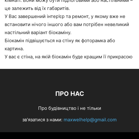
кімнаті. Вони можу бути підлоговими або настільними –
це залежить від їх габаритів.
У Вас завершений інтер’єр та ремонт, у якому вже не
встановити нічого іншого або вам потрібен невеликий
настільний варіант біокаміну.
Біокамін підвішується на стіну як фоторамка або
картина.
У вас є стіна, на якій біокамін буде кращим її прикрасою
ПРО НАС
Про будівництво і не тільки
зв'язатися з нами:
maxwelhelp@gmail.com