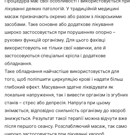
Процедура має свої особливості і використовується при
лікуванні деяких патологій. У традиційній медицині
масаж призначають окремо або разом з лікарськими
засобами. Таке основне або додаткове лікування
широко застосовується при порушеннях опорно –
рухових функцій організму. Для цього фахівці
використовують не тільки свої навички, але й
застосовуються спеціальні крісла і додаткове
обладнання.
Таке обладнання найчастіше використовується для
того, щоб поліпшити циркуляцію крові і надати більш
глибокий ефект. Масування здатне ліквідувати як
локальне напруження, так і вивести організм із згубних
станів – стрес або депресія. Напруга при цьому
знімається, відповідно схильність організму до хвороб
знижується. Результат такої терапії можна відчути вже
після першого сеансу. Розслабляючий масаж, так само
широко застосовується при лікуванні хвороб