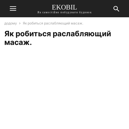
EKOBIL
Як самостійно побудувати будинок
додому
Як робиться раслабляющий масаж.
Як робиться раслабляющий
масаж.