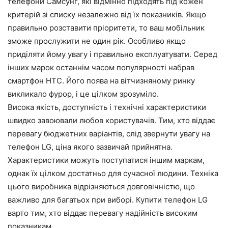
телефони Самсунг, які відмінно підходять під кожен
критерій зі списку незалежно від їх показників. Якщо
правильно розставити пріоритети, то ваш мобільник
зможе прослужити не один рік. Особливо якщо
приділяти йому увагу і правильно експлуатувати. Серед
інших марок останнім часом популярності набрав
смартфон HTC. Його поява на вітчизняному ринку
викликало фурор, і це цілком зрозуміло.
Висока якість, доступність і технічні характеристики
швидко завоювали любов користувачів. Тим, хто віддає
перевагу бюджетних варіантів, слід звернути увагу на
телефон LG, ціна якого зазвичай прийнятна.
Характеристики можуть поступатися іншим маркам,
однак їх цілком достатньо для сучасної людини. Техніка
цього виробника відрізняються довговічністю, що
важливо для багатьох при виборі. Купити телефон LG
варто тим, хто віддає перевагу надійність високим
показникам.