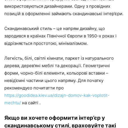
використовуються дизайнерами. Одну з провідних
позицій в оформленні займають скандинавські інтер’єри.
Скандинавський стиль – це напрям дизайну, що
зародився в країнах Північної Європи в 1950-х роках і
відрізняється простотою, мінімалізмом.
Легкість, білі, світлі кімнати, паркет із натурального
дерева, дерев’яні меблі та декорації. Геометричні
форми, чорно-білі елементи, кольорові вставки –
невід’ємні частини цього напряму. Для початку
рекомендуєо почитатти про
https://goodidea.kiev.ua/dizajn-domov-kak-voplotit-
mechtu/
на сайті .
Якщо ви хочете оформити інтер’єр у
скандинавському стилі, враховуйте такі