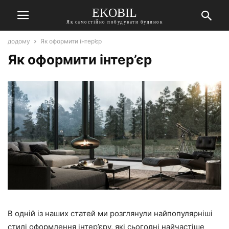
EKOBIL
Як самостійно побудувати будинок
додому
Як оформити інтер’єр
Як оформити інтер’єр
В одній із наших статей ми розглянули найпопулярніші
стилі оформлення інтер’єру, які сьогодні найчастіше