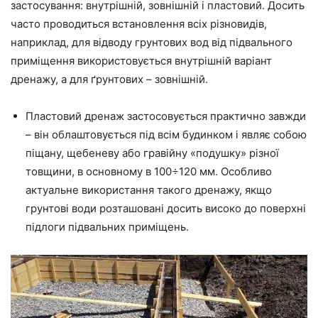
застосування: внутрішній, зовнішній і пластовий. Досить
часто проводиться встановлення всіх різновидів,
наприклад, для відводу грунтових вод від підвального
приміщення використовується внутрішній варіант
дренажу, а для ґрунтових – зовнішній.
Пластовий дренаж застосовується практично завжди
– він облаштовується під всім будинком і являє собою
піщану, щебеневу або гравійну «подушку» різної
товщини, в основному в 100÷120 мм. Особливо
актуальне використання такого дренажу, якщо
грунтові води розташовані досить високо до поверхні
підлоги підвальних приміщень.