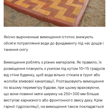
Якісно выроненные вимощення істотно знижують
обсяги потрапляння води до фундаменту під час дощів і
танення снігу
Вимощення роблять з різних матеріалів. Як правило, їх
розміщення планують з ухилом під кутом 10÷15 градусів
від стіни будинку, щоб вода вільно стікала в ґрунт або
жолоби зливової каналізації. Розташовують вимощення
по всьому периметру будови, при цьому враховуючи,
що вони повинні мати ширину на 250÷300 мм більше
виступає карнизного або фронтонного звису даху. Крім
гарної гідроізоляції, на вимощення також покладається