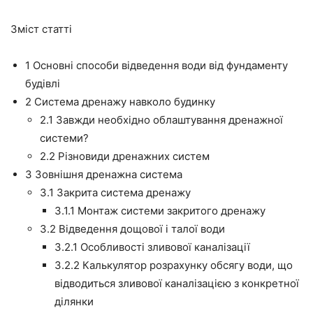
Зміст статті
1
Основні способи відведення води від фундаменту
будівлі
2
Система дренажу навколо будинку
2.1
Завжди необхідно облаштування дренажної
системи?
2.2
Різновиди дренажних систем
3
Зовнішня дренажна система
3.1
Закрита система дренажу
3.1.1
Монтаж системи закритого дренажу
3.2
Відведення дощової і талої води
3.2.1
Особливості зливової каналізації
3.2.2
Калькулятор розрахунку обсягу води, що
відводиться зливової каналізацією з конкретної
ділянки