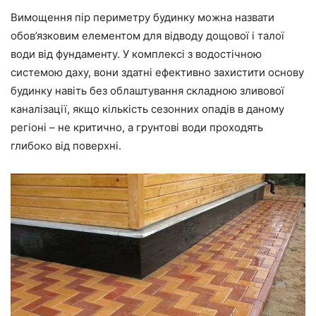
Вимощення пір периметру будинку можна назвати
обов’язковим елементом для відводу дощової і талої
води від фундаменту. У комплексі з водостічною
системою даху, вони здатні ефективно захистити основу
будинку навіть без облаштування складною зливової
каналізації, якщо кількість сезонних опадів в даному
регіоні – не критично, а грунтові води проходять
глибоко від поверхні.