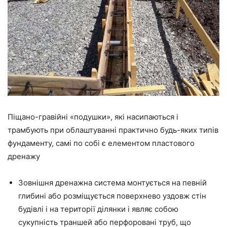
Піщано-гравійні «подушки», які насипаються і
трамбують при облаштуванні практично будь-яких типів
фундаменту, самі по собі є елементом пластового
дренажу
Зовнішня дренажна система монтується на певній
глибині або розміщується поверхнево уздовж стін
будівлі і на території ділянки і являє собою
сукупність траншей або перфоровані труб, що