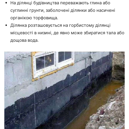
На ділянці будівництва переважають глина або
суглинні грунти, заболочені ділянки або насичені
органікою торфовища.
Ділянка розташовується на горбистому ділянці
місцевості в низині, де явно може збиратися тала або
дощова вода.