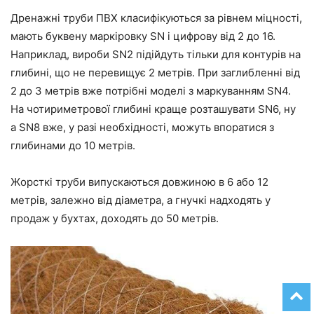
Дренажні труби ПВХ класифікуються за рівнем міцності,
мають буквену маркіровку SN і цифрову від 2 до 16.
Наприклад, вироби SN2 підійдуть тільки для контурів на
глибині, що не перевищує 2 метрів. При заглибленні від
2 до 3 метрів вже потрібні моделі з маркуванням SN4.
На чотириметрової глибині краще розташувати SN6, ну
а SN8 вже, у разі необхідності, можуть впоратися з
глибинами до 10 метрів.
Жорсткі труби випускаються довжиною в 6 або 12
метрів, залежно від діаметра, а гнучкі надходять у
продаж у бухтах, доходять до 50 метрів.