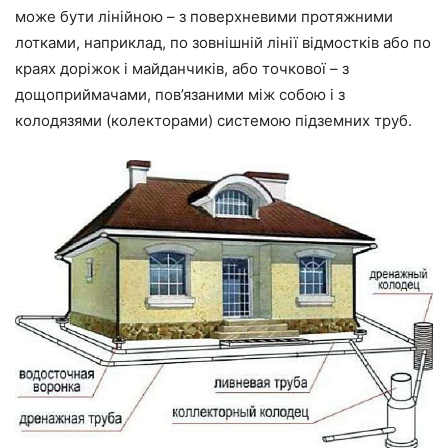
може бути лінійною – з поверхневими протяжними
лотками, наприклад, по зовнішній лінії відмостків або по
краях доріжок і майданчиків, або точкової – з
дощоприймачами, пов’язаними між собою і з
колодязями (колекторами) системою підземних труб.