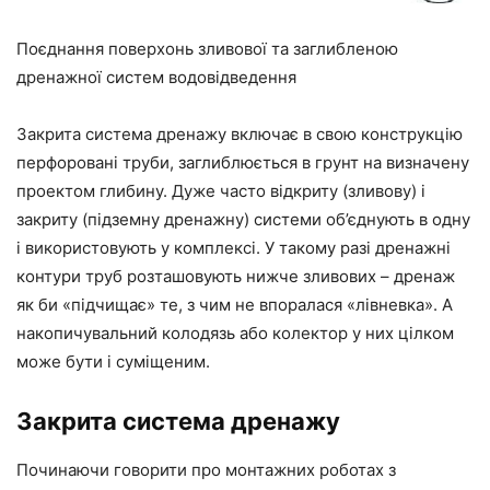
Поєднання поверхонь зливової та заглибленою
дренажної систем водовідведення
Закрита система дренажу включає в свою конструкцію
перфоровані труби, заглиблюється в грунт на визначену
проектом глибину. Дуже часто відкриту (зливову) і
закриту (підземну дренажну) системи об’єднують в одну
і використовують у комплексі. У такому разі дренажні
контури труб розташовують нижче зливових – дренаж
як би «підчищає» те, з чим не впоралася «лівневка». А
накопичувальний колодязь або колектор у них цілком
може бути і суміщеним.
Закрита система дренажу
Починаючи говорити про монтажних роботах з