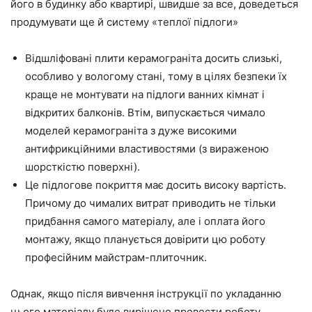
його в будинку або квартирі, швидше за все, доведеться
продумувати ще й систему «теплої підлоги»
Відшліфовані плити керамограніта досить слизькі,
особливо у вологому стані, тому в цілях безпеки їх
краще не монтувати на підлоги ванних кімнат і
відкритих балконів. Втім, випускається чимало
моделей керамограніта з дуже високими
антифрикційними властивостями (з вираженою
шорсткістю поверхні).
Це підлогове покриття має досить високу вартість.
Причому до чималих витрат приводить не тільки
придбання самого матеріалу, але і оплата його
монтажу, якщо планується довірити цю роботу
професійним майстрам-плиточник.
Однак, якщо після вивчення інструкції по укладанню
цього матеріалу буде вирішено провести роботу