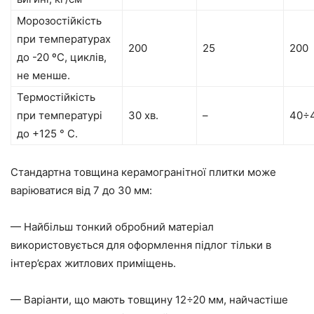
Морозостійкість
при температурах
200
25
200
до -20 ºС, циклів,
не менше.
Термостійкість
при температурі
30 хв.
–
40÷4
до +125 ° С.
Стандартна товщина керамогранітної плитки може
варіюватися від 7 до 30 мм:
— Найбільш тонкий обробний матеріал
використовується для оформлення підлог тільки в
інтер’єрах житлових приміщень.
— Варіанти, що мають товщину 12÷20 мм, найчастіше