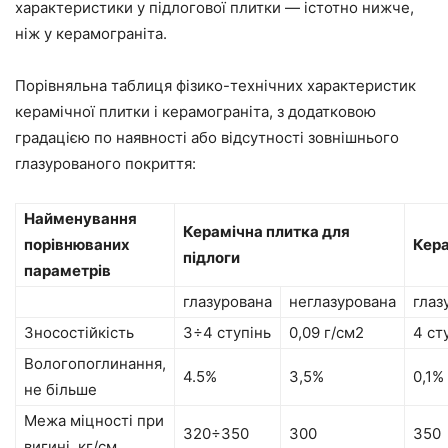
характеристики у підлогової плитки — істотно нижче,
ніж у керамограніта.
Порівняльна таблиця фізико-технічних характеристик
керамічної плитки і керамограніта, з додатковою
градацією по наявності або відсутності зовнішнього
глазурованого покриття:
Найменування
Керамічна плитка для
порівнюваних
Кера
підлоги
параметрів
глазурована
неглазурована
глаз
Зносостійкість
3÷4 ступінь
0,09 г/см2
4 ст
Вологопоглинання,
4.5%
3,5%
0,1%
не більше
Межа міцності при
320÷350
300
350
вигині, кг/см