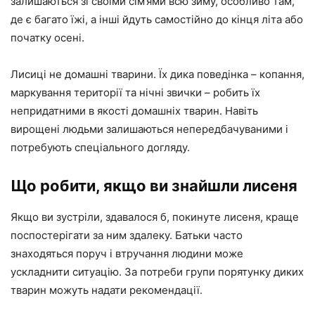
залишаються зі своїми сім’ями всю зиму, особливо там,
де є багато їжі, а інші йдуть самостійно до кінця літа або
початку осені.
Лисиці не домашні тварини. Їх дика поведінка – копання,
маркування території та нічні звички – робить їх
непридатними в якості домашніх тварин. Навіть
вирощені людьми залишаються непередбачуваними і
потребують спеціального догляду.
Що робити, якщо ви знайшли лисеня
Якщо ви зустріли, здавалося б, покинуте лисеня, краще
поспостерігати за ним здалеку. Батьки часто
знаходяться поруч і втручання людини може
ускладнити ситуацію. За потреби групи порятунку диких
тварин можуть надати рекомендації.