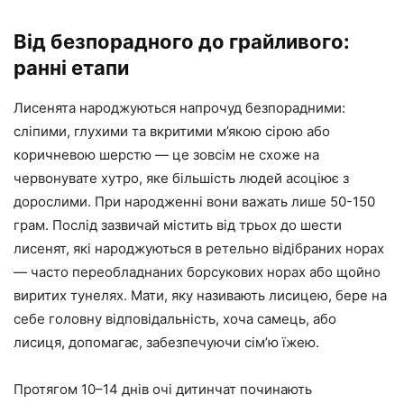
Від безпорадного до грайливого:
ранні етапи
Лисенята народжуються напрочуд безпорадними:
сліпими, глухими та вкритими м’якою сірою або
коричневою шерстю — це зовсім не схоже на
червонувате хутро, яке більшість людей асоціює з
дорослими. При народженні вони важать лише 50-150
грам. Послід зазвичай містить від трьох до шести
лисенят, які народжуються в ретельно відібраних норах
— часто переобладнаних борсукових норах або щойно
виритих тунелях. Мати, яку називають лисицею, бере на
себе головну відповідальність, хоча самець, або
лисиця, допомагає, забезпечуючи сім’ю їжею.
Протягом 10–14 днів очі дитинчат починають