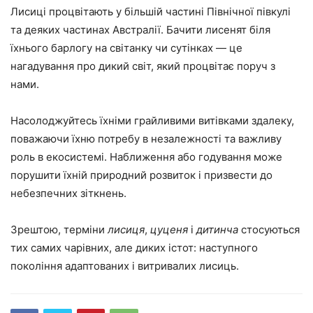
Лисиці процвітають у більшій частині Північної півкулі
та деяких частинах Австралії. Бачити лисенят біля
їхнього барлогу на світанку чи сутінках — це
нагадування про дикий світ, який процвітає поруч з
нами.
Насолоджуйтесь їхніми грайливими витівками здалеку,
поважаючи їхню потребу в незалежності та важливу
роль в екосистемі. Наближення або годування може
порушити їхній природний розвиток і призвести до
небезпечних зіткнень.
Зрештою, терміни
лисиця
,
цуценя
і
дитинча
стосуються
тих самих чарівних, але диких істот: наступного
покоління адаптованих і витривалих лисиць.