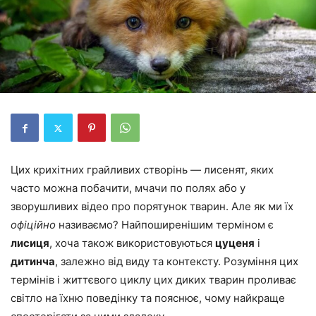
Цих крихітних грайливих створінь — лисенят, яких
часто можна побачити, мчачи по полях або у
зворушливих відео про порятунок тварин. Але як ми їх
офіційно
називаємо? Найпоширенішим терміном є
лисиця
, хоча також використовуються
цуценя
і
дитинча
, залежно від виду та контексту. Розуміння цих
термінів і життєвого циклу цих диких тварин проливає
світло на їхню поведінку та пояснює, чому найкраще