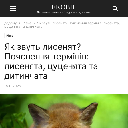
EKOBIL
Як самостійно побудувати будинок
додому
Різне
Як звуть лисенят? Пояснення термінів: лисенята,
цуценята та дитинчата
Різне
Як звуть лисенят?
Пояснення термінів:
лисенята, цуценята та
дитинчата
15.11.2025