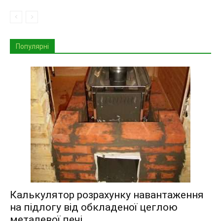
Популярні
Калькулятор розрахунку навантаження
на підлогу від обкладеної цеглою
металевої печі