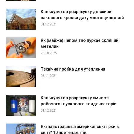
Калькулятор розрахунку довжини
накосного крокви даху многощипцовой
31.12.2021
Як (майже) непомітно пурхає скляний
метелик
23.10.2025
Технічна пробка для утеплення
03.11.2021
Калькулятор розрахунку ємності
робочого і пускового конденсаторів
31.12.2021
Які найстрашніші американські гірки в
світі? 10 претендентів