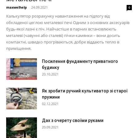
maxwelhelp
-
24.09.2021
0
Калькулятор розрахунку навантаження на підлогу від
обкладеної цеглою металевої печі Одним з основних аксесуарів
будь-якої лазні є піч. Найчастіше в парних встановлюють
металеві (чавунні або сталеві) пічки-камянки – вони досить
компактні, швидко прогріваються, добре віддають тепло в
приміщення.
Посилення фундаменту приватного
будинку
20.10.2021
Як зробити ручний культиватор зі старої
пружини
02.12.2021
Дах з очерету своїми руками
20.09.2021