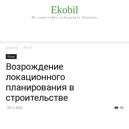
Ekobil
Як самостійно побудувати будинок
додому
Різне
Різне
Возрождение
локационного
планирования в
строительстве
18.11.2025
10