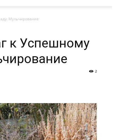
аду: Мульчирование
г к Успешному
ьчирование
2