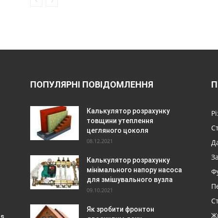
ПОПУЛЯРНІ ПОВІДОМЛЕННЯ
П
Калькулятор розрахунку
Р
товщини утеплення
С
цегляного цоколя
08.12.2021
Да
З
Калькулятор розрахунку
мінімального напору насоса
Ф
для змішувального вузла
П
09.10.2021
Ст
Як зробити фронтон
Ж
s,