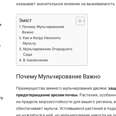
оказывает значительное влияние на выживаемость 
Зміст
и
Почему Мульчирование
Важно
Как и Когда Наносить
Мульчу
е
Мульчирование Огородного
Сада
В Заключение
Почему Мульчирование Важно
Преимущества зимнего мульчирования двояки:
защ
предотвращение эрозии почвы
. Растения, особен
гу
на пределе морозостойкости для вашего региона, 
обеспечивает мульча. Устоявшиеся растения в под
не нуждаться
в ней, но мульчирование никогда не 