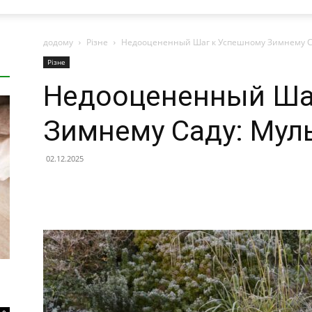
додому
Різне
Недооцененный Шаг к Успешному Зимнему С
Різне
Недооцененный Ша
Зимнему Саду: Мул
02.12.2025