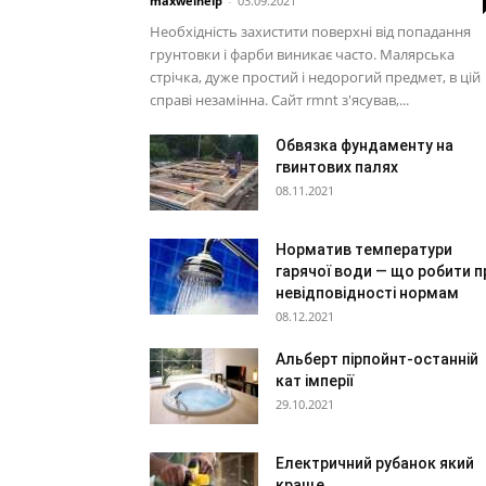
maxwelhelp
-
03.09.2021
Необхідність захистити поверхні від попадання
грунтовки і фарби виникає часто. Малярська
стрічка, дуже простий і недорогий предмет, в цій
справі незамінна. Сайт rmnt з'ясував,...
Обвязка фундаменту на
гвинтових палях
08.11.2021
Норматив температури
гарячої води — що робити п
невідповідності нормам
08.12.2021
Альберт пірпойнт-останній
кат імперії
29.10.2021
Електричний рубанок який
краще