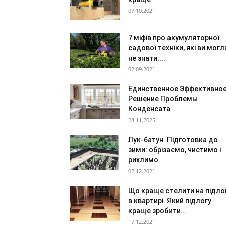
07.10.2021
7 міфів про акумуляторної
садової техніки, які ви могл
не знати:...
02.09.2021
Единственное Эффективно
Решение Проблемы
Конденсата
28.11.2025
Лук-батун. Підготовка до
зими: обрізаємо, чистимо і
рихлимо
02.12.2021
Що краще стелити на підло
в квартирі. Який підлогу
краще зробити...
17.12.2021