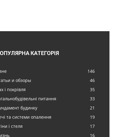
ОПУЛЯРНА КАТЕГОРІЯ
ізне
146
татьи и обзоры
46
х і покрівля
35
агальнобудівельні питання
33
ундамент будинку
21
ечі та системи опалення
19
іни і стеля
17
изнь
16