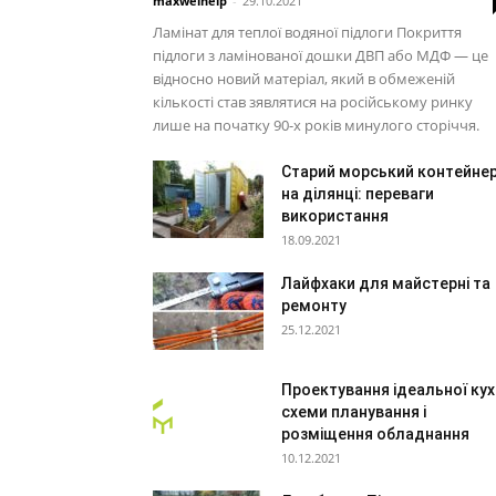
maxwelhelp
-
29.10.2021
Ламінат для теплої водяної підлоги Покриття
підлоги з ламінованої дошки ДВП або МДФ — це
відносно новий матеріал, який в обмеженій
кількості став зявлятися на російському ринку
лише на початку 90-х років минулого сторіччя.
Старий морський контейне
на ділянці: переваги
використання
18.09.2021
Лайфхаки для майстерні та
ремонту
25.12.2021
Проектування ідеальної кухн
схеми планування і
розміщення обладнання
10.12.2021