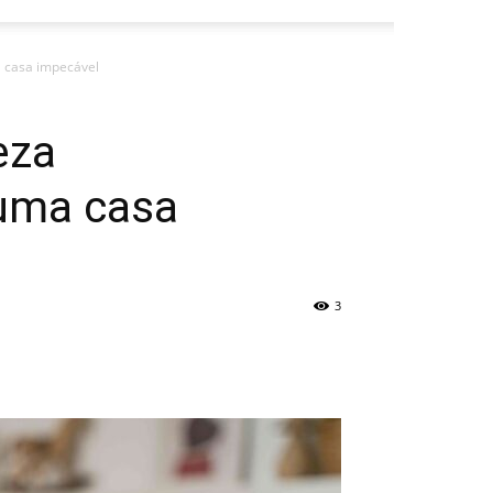
a casa impecável
eza
 uma casa
3