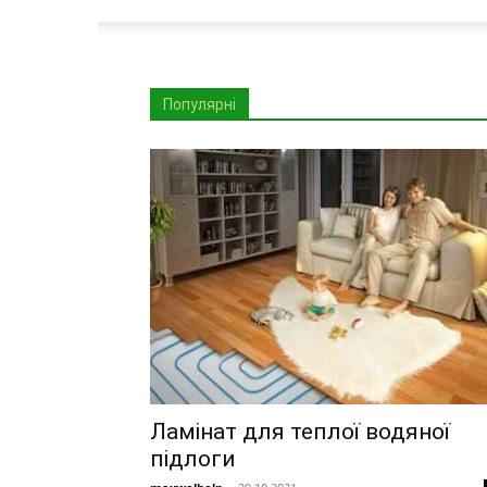
Популярні
Ламінат для теплої водяної
підлоги