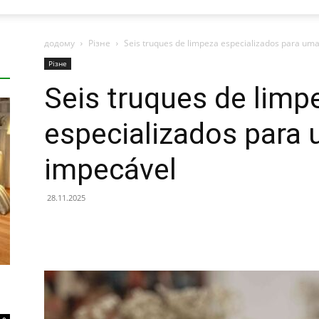
додому
Різне
Seis truques de limpeza especializados para um
Різне
Seis truques de limp
especializados para
impecável
28.11.2025