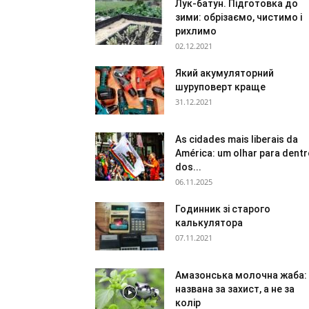
Лук-батун. Підготовка до
зими: обрізаємо, чистимо і
рихлимо
02.12.2021
Який акумуляторний
шуруповерт краще
31.12.2021
As cidades mais liberais da
América: um olhar para dent
dos...
06.11.2025
Годинник зі старого
калькулятора
07.11.2021
Амазонська молочна жаба:
названа за захист, а не за
колір