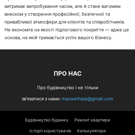
витримає випробування часом, але й стане вагомим
внеском у створення професійної, безпечної та
привабливої атмосфери для клієнтів та співробітників.
Не економте на якості підлогового покриття — адже це
основа, на якій тримається успіх вашого бізнесу.
ПРО НАС
Про будівництво і не тільки
зв'язатися з нами:
maxwelhelp@gmail.com
Будівництво будинку
Ремонт квартири
Історії користувачів
Калькулятори