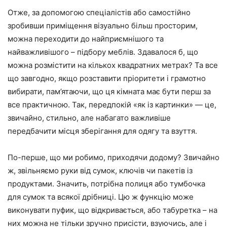
Отже, за допомогою спеціалістів або самостійно
зробивши приміщення візуально більш просторим,
можна переходити до найприємнішого та
найважливішого – підбору меблів. Здавалося б, що
можна розмістити на кількох квадратних метрах? Та все
що завгодно, якщо розставити пріоритети і грамотно
вибирати, пам’ятаючи, що ця кімната має бути перш за
все практичною. Так, передпокій «як із картинки» — це,
звичайно, стильно, але набагато важливіше
передбачити місця зберігання для одягу та взуття.
По-перше, що ми робимо, приходячи додому? Звичайно
ж, звільняємо руки від сумок, ключів чи пакетів із
продуктами. Значить, потрібна полиця або тумбочка
для сумок та всякої дрібниці. Цю ж функцію може
виконувати пуфик, що відкривається, або табуретка – на
них можна не тільки зручно присісти, взуючись, але і