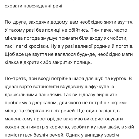
сховати повсякденні речі.
По-друге, заходячи додому, вам необхідно зняти взуття.
У такому разі без полиці не обійтись. Тим паче, часто
мінлива погода змушує тримати біля входу як чоботи,
так і легкі кросівки. Ну а у разі великої родини й поготів.
Щоб все це взуття не валялося будь-де, необхідно мати
кілька відкритих або закритих полиць.
По-третє, при вході потрібна шафа для шуб та курток. В
ідеалі варто встановити вбудовану шафу-купе із
дзеркальними панелями. Так ви відразу вирішите
проблему з дзеркалом, для якого не потрібне окреме
місце та зберігання всіх речей. Ще один варіант, в
маленькому просторі, де важливо використовувати
кожен сантиметр з користю, зробити кутову шафу, в якій
поміститься безліч речей. Однак у випадку зовсім