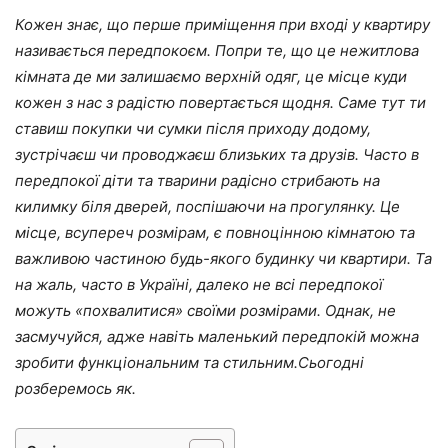
Кожен знає, що перше приміщення при вході у квартиру
називається передпокоєм. Попри те, що це нежитлова
кімната де ми залишаємо верхній одяг, це місце куди
кожен з нас з радістю повертається щодня. Саме тут ти
ставиш покупки чи сумки після приходу додому,
зустрічаєш чи проводжаєш близьких та друзів. Часто в
передпокої діти та тварини радісно стрибають на
килимку біля дверей, поспішаючи на прогулянку. Це
місце, всупереч розмірам, є повноцінною кімнатою та
важливою частиною будь-якого будинку чи квартири. Та
на жаль, часто в Україні, далеко не всі передпокої
можуть «похвалитися» своїми розмірами. Однак, не
засмучуйся, адже навіть маленький передпокій можна
зробити функціональним та стильним.Сьогодні
розберемось як.