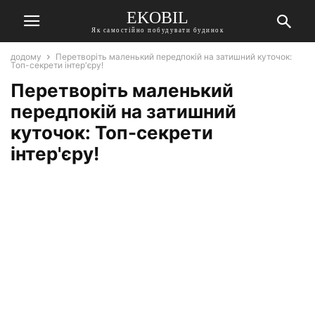
EKOBIL
Як самостійно побудувати будинок
додому
Перетворіть маленький передпокій на затишний куточок:
Топ-секрети інтер'єру!
Перетворіть маленький
передпокій на затишний
куточок: Топ-секрети
інтер'єру!