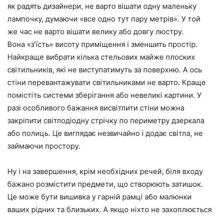
як радять дизайнери, не варто вішати одну маленьку
лампочку, думаючи «все одно тут пару метрів». У той
же час не варто вішати велику або довгу люстру.
Вона «з’їсть» висоту приміщення і зменшить простір.
Найкраще вибрати кілька стельових майже плоских
світильників, які не виступатимуть за поверхню. А ось
стіни перевантажувати світильниками не варто. Краще
помістіть системи зберігання або невеликі картини. У
разі особливого бажання висвітлити стіни можна
закріпити світлодіодну стрічку по периметру дзеркала
або полиць. Це виглядає незвичайно і додає світла, не
займаючи простору.
Ну і на завершення, крім необхідних речей, біля входу
бажано розмістити предмети, що створюють затишок.
Це може бути вишивка у гарній рамці або малюнки
ваших рідних та близьких. А якщо ніхто не захоплюється