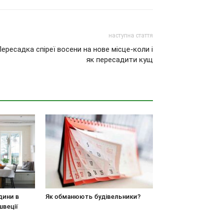
наступна стаття
ересадка спіреї восени на нове місце-коли і
як пересадити кущ
дини в
Як обманюють будівельники?
швеції