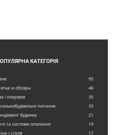
ОПУЛЯРНА КАТЕГОРІЯ
ізне
95
татьи и обзоры
46
х і покрівля
35
агальнобудівельні питання
33
ундамент будинку
21
ечі та системи опалення
19
іни і стеля
17