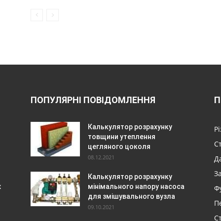
ПОПУЛЯРНІ ПОВІДОМЛЕННЯ
П
Калькулятор розрахунку
Р
товщини утеплення
С
цегляного цоколя
08.12.2021
Да
З
Калькулятор розрахунку
х
мінімального напору насоса
Ф
для змішувального вузла
П
09.10.2021
Ст