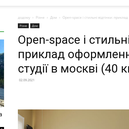
додому
Різне
Дом
Open-space і стильні відтінки: приклад
Різне
Дом
Open-space і стильні
приклад оформленн
студії в москві (40 к
02.09.2021
а