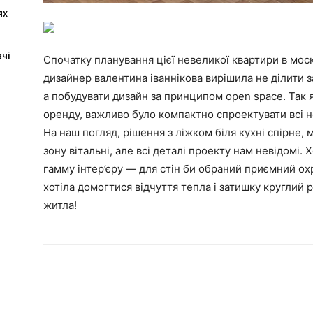
ях
чі
Спочатку планування цієї невеликої квартири в моск
дизайнер валентина іваннікова вирішила не ділити 
а побудувати дизайн за принципом open space. Так я
оренду, важливо було компактно спроектувати всі не
На наш погляд, рішення з ліжком біля кухні спірне
зону вітальні, але всі деталі проекту нам невідомі. 
гамму інтер’єру — для стін би обраний приємний охр
хотіла домогтися відчуття тепла і затишку круглий
житла!
”