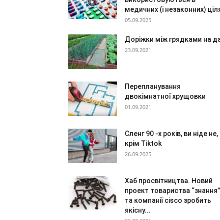
медичних (і незаконних) ціл
05.09.2025
Доріжки між грядками на да
23.09.2021
Перепланування
двокімнатної хрущовки
01.09.2021
Сленг 90 -х років, ви ніде не,
крім Tiktok
26.09.2025
Хаб просвітництва. Новий
проект товариства “знання
та компанії cisco зробить
якісну...