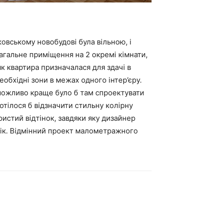
овському новобудові була вільною, і
загальне приміщення на 2 окремі кімнати,
к квартира призначалася для здачі в
обхідні зони в межах одного інтер’єру.
, можливо краще було б там спроектувати
Хотілося б відзначити стильну колірну
истий відтінок, завдяки яку дизайнер
 рік. Відмінний проект малометражного