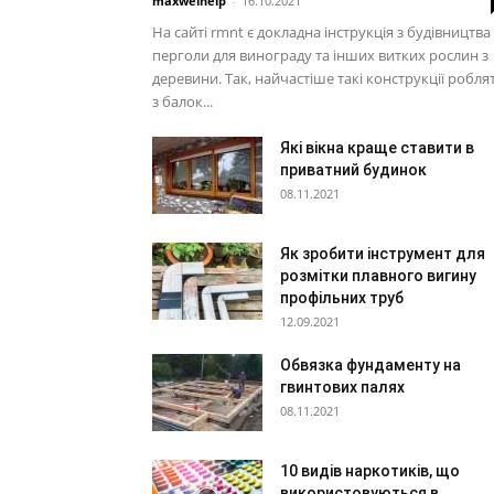
maxwelhelp
-
16.10.2021
На сайті rmnt є докладна інструкція з будівництва
перголи для винограду та інших витких рослин з
деревини. Так, найчастіше такі конструкції робля
з балок...
Які вікна краще ставити в
приватний будинок
08.11.2021
Як зробити інструмент для
розмітки плавного вигину
профільних труб
12.09.2021
Обвязка фундаменту на
гвинтових палях
08.11.2021
10 видів наркотиків, що
використовуються в