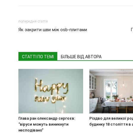
попередня стаття
Як закрити шви між osb-плитами
П
СТАТТІ ПО ТЕМІ
БІЛЬШЕ ВІД АВТОРА
Глава ран олександр сергєєв:
Різдво для великої ро
“віруси можуть виникнути
будинку 18 століття в 
несподівано”