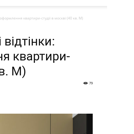
 оформлення квартири-студії в москві (40 кв. М)
 відтінки:
я квартири-
в. М)
79