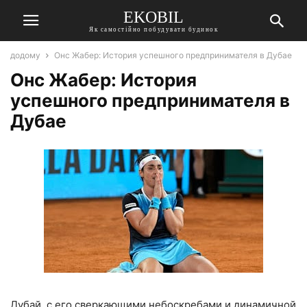
EKOBIL
Як самостійно побудувати будинок
додому
Онс Жабер: История успешного предпринимателя в Дубае
Онс Жабер: История
успешного предпринимателя в
Дубае
Дубай, с его сверкающими небоскребами и динамичной