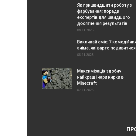
Як пришвидшити роботу з
фарбування: поради
експертів для швидшого
досягнення результатів
08.11.2025
Викликай сміх: 7 комедійни
аніме, які варто подивитися
08.11.2025
Максимізація здобичі:
найкращі чари кирки в
Minecraft
07.11.2025
ПР