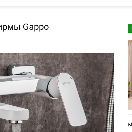
ирмы Gappo
Т
м