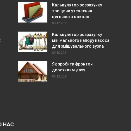
Калькулятор розрахунку
товщини утеплення
цегляного цоколя
08.12.2021
Калькулятор розрахунку
х
мінімального напору насоса
для змішувального вузла
09.10.2021
Як зробити фронтон
двосхилим даху
06.12.2021
О НАС