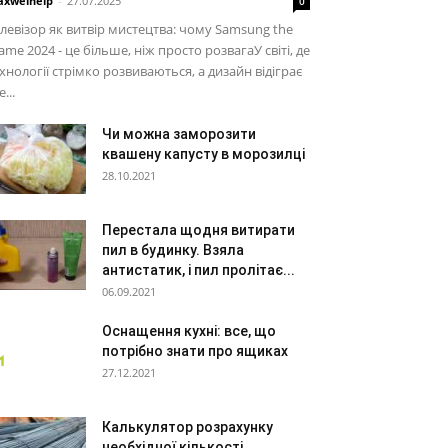
xwelhelp
-
27.07.2025
0
левізор як витвір мистецтва: чому Samsung the
ame 2024 - це більше, ніж просто розвагаУ світі, де
хнології стрімко розвиваються, а дизайн відіграє
е...
Чи можна заморозити
квашену капусту в морозилці
28.10.2021
Перестала щодня витирати
пил в будинку. Взяла
антистатик, і пил пролітає...
06.09.2021
Оснащення кухні: все, що
потрібно знати про ящиках
27.12.2021
Калькулятор розрахунку
необхідної кількості