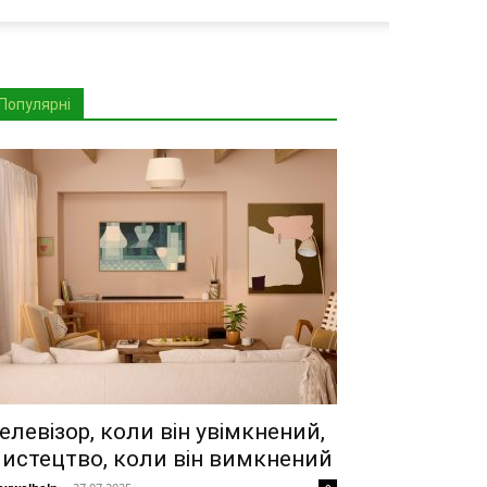
Популярні
елевізор, коли він увімкнений,
истецтво, коли він вимкнений