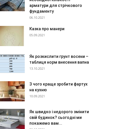
арматури для стрічкового
фундаменту
06.10.2021
Казка про манери
05.09.2021
Як розкислити грунт восени –
таблиця норм внесення вапна
13.10.2021
З чого краще зробити фартух
на кухню
10.09.2021
Як швидко і недорого змінити
свій будинок? сьогодні ми
покажемо вам...