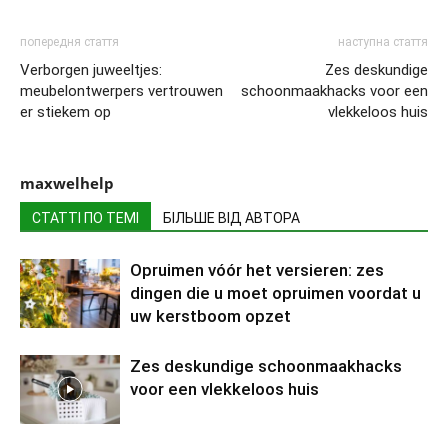
попередня стаття
наступна стаття
Verborgen juweeltjes:
Zes deskundige
meubelontwerpers vertrouwen
schoonmaakhacks voor een
er stiekem op
vlekkeloos huis
maxwelhelp
СТАТТІ ПО ТЕМІ
БІЛЬШЕ ВІД АВТОРА
Opruimen vóór het versieren: zes
dingen die u moet opruimen voordat u
uw kerstboom opzet
Zes deskundige schoonmaakhacks
voor een vlekkeloos huis