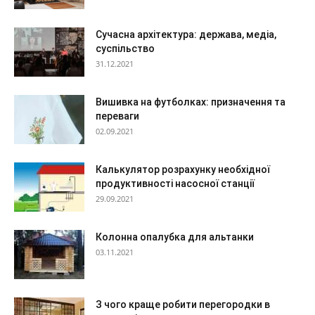
Сучасна архітектура: держава, медіа,
суспільство
31.12.2021
Вишивка на футболках: призначення та
переваги
02.09.2021
Калькулятор розрахунку необхідної
продуктивності насосної станції
29.09.2021
Колонна опалубка для альтанки
03.11.2021
З чого краще робити перегородки в