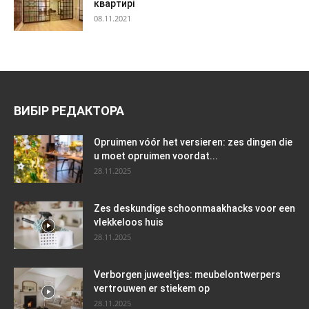
квартирі
08.11.2021
ВИБІР РЕДАКТОРА
Opruimen vóór het versieren: zes dingen die
u moet opruimen voordat...
28.11.2025
Zes deskundige schoonmaakhacks voor een
vlekkeloos huis
28.11.2025
Verborgen juweeltjes: meubelontwerpers
vertrouwen er stiekem op
28.11.2025