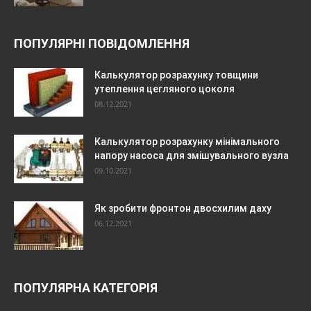
ПОПУЛЯРНІ ПОВІДОМЛЕННЯ
Калькулятор розрахунку товщини
утеплення цегляного цоколя
08.12.2021
Калькулятор розрахунку мінімального
напору насоса для змішувального вузла
09.10.2021
Як зробити фронтон двосхилим даху
06.12.2021
ПОПУЛЯРНА КАТЕГОРІЯ