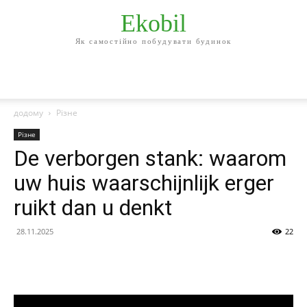
Ekobil
Як самостійно побудувати будинок
додому
Різне
Різне
De verborgen stank: waarom
uw huis waarschijnlijk erger
ruikt dan u denkt
28.11.2025
22