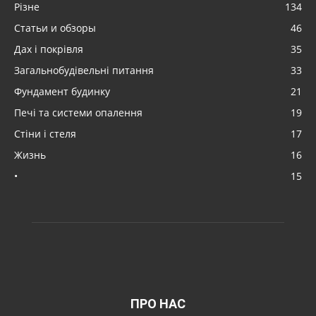
Різне
134
Статьи и обзоры
46
Дах і покрівля
35
Загальнобудівельні питання
33
Фундамент будинку
21
Печі та системи опалення
19
Стіни і стеля
17
Жизнь
16
•
15
ПРО НАС