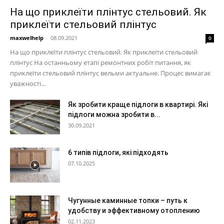
На що приклеїти плінтус стельовий. Як
приклеїти стельовий плінтус
maxwelhelp
-
08.09.2021
0
На що приклеїти плінтус стельовий. Як приклеїти стельовий
плінтус На останньому етапі ремонтних робіт питання, як
приклеїти стельовий плінтус вельми актуальне. Процес вимагає
уважності...
Як зробити краще підлоги в квартирі. Які
підлоги можна зробити в...
30.09.2021
6 типів підлоги, які підходять
07.10.2025
Чугунные каминные топки – путь к
удобству и эффективному отоплению
02.11.2023