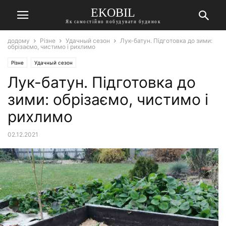
EKOBIL
Як самостійно побудувати будинок
додому
Різне
Удачный сезон
Лук-батун. Підготовка до зими:
обрізаємо, чистимо і рихлимо
Різне
Удачный сезон
Лук-батун. Підготовка до
зими: обрізаємо, чистимо і
рихлимо
02.12.2021