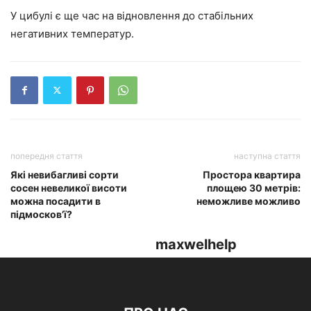
У цибулі є ще час на відновлення до стабільних
негативних температур.
попередня стаття
наступна стаття
Які невибагливі сорти
Простора квартира
сосен невеликої висоти
площею 30 метрів:
можна посадити в
неможливе можливо
підмосков’ї?
maxwelhelp