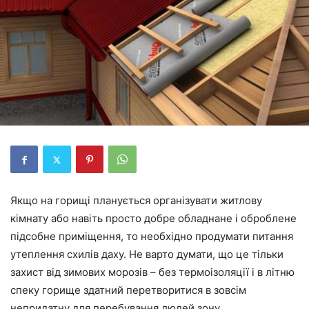
Якщо на горищі планується організувати житлову
кімнату або навіть просто добре обладнане і оброблене
підсобне приміщення, то необхідно продумати питання
утеплення схилів даху. Не варто думати, що це тільки
захист від зимових морозів – без термоізоляції і в літню
спеку горище здатний перетворитися в зовсім
непридатну для перебування людей зону,