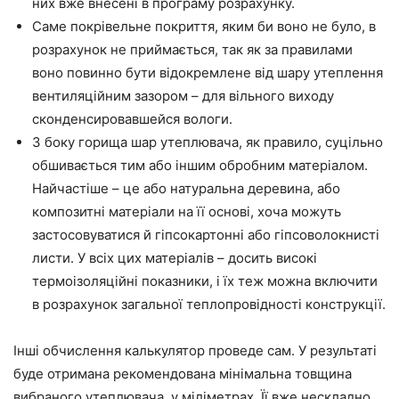
них вже внесені в програму розрахунку.
Саме покрівельне покриття, яким би воно не було, в
розрахунок не приймається, так як за правилами
воно повинно бути відокремлене від шару утеплення
вентиляційним зазором – для вільного виходу
сконденсировавшейся вологи.
З боку горища шар утеплювача, як правило, суцільно
обшивається тим або іншим обробним матеріалом.
Найчастіше – це або натуральна деревина, або
композитні матеріали на її основі, хоча можуть
застосовуватися й гіпсокартонні або гіпсоволокнисті
листи. У всіх цих матеріалів – досить високі
термоізоляційні показники, і їх теж можна включити
в розрахунок загальної теплопровідності конструкції.
Інші обчислення калькулятор проведе сам. У результаті
буде отримана рекомендована мінімальна товщина
вибраного утеплювача, у міліметрах. Її вже нескладно