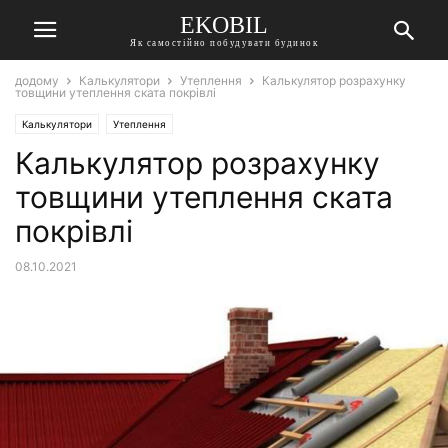
EKOBIL
Як самостійно побудувати будинок
додому
Калькулятори
Утеплення
Калькулятор розрахунку
товщини утеплення ската покрівлі
Калькулятори
Утеплення
Калькулятор розрахунку
товщини утеплення ската
покрівлі
08.10.2021