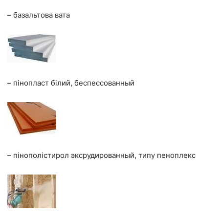
– базальтова вата
– пінопласт білий, беспессованный
– пінополістирол эксрудированный, типу пеноплекс