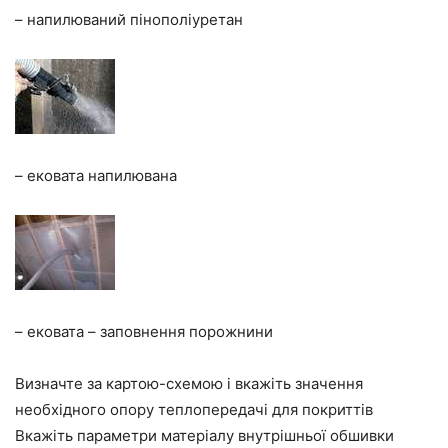
– напилюваний пінополіуретан
– ековата напилювана
– ековата – заповнення порожнини
Визначте за картою-схемою і вкажіть значення
необхідного опору теплопередачі для покриттів
Вкажіть параметри матеріалу внутрішньої обшивки