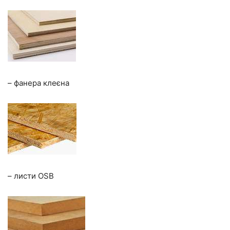
– фанера клеєна
– листи OSB