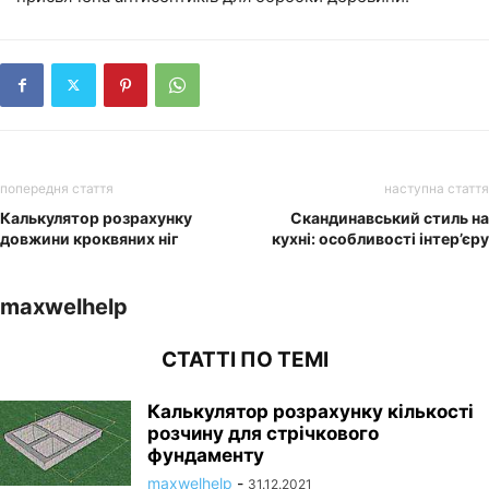
попередня стаття
наступна стаття
Калькулятор розрахунку
Скандинавський стиль на
довжини кроквяних ніг
кухні: особливості інтер’єру
maxwelhelp
СТАТТІ ПО ТЕМІ
Калькулятор розрахунку кількості
розчину для стрічкового
фундаменту
maxwelhelp
-
31.12.2021