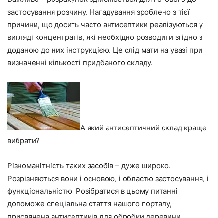
застосування розчину. Нагадування зроблено з тієї
причини, що досить часто антисептики реалізуються у
вигляді концентратів, які необхідно розводити згідно з
доданою до них інструкцією. Це слід мати на увазі при
визначенні кількості придбаного складу.
А який антисептичний склад краще
вибрати?
Різноманітність таких засобів – дуже широко.
Розрізняються вони і основою, і областю застосування, і
функціональністю. Розібратися в цьому питанні
допоможе спеціальна стаття нашого порталу,
присвячена
антисептиків для обробки деревини
.