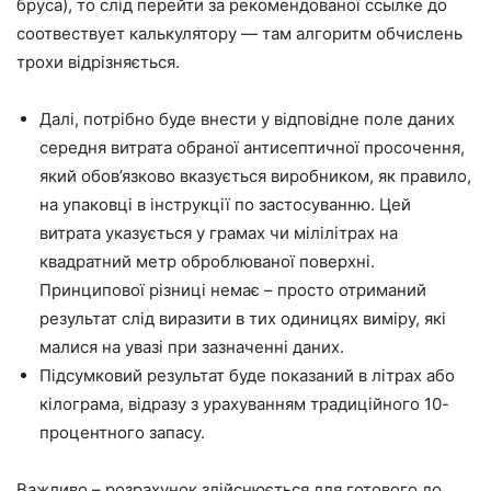
бруса), то слід перейти за рекомендованої ссылке до
соотвествует калькулятору — там алгоритм обчислень
трохи відрізняється.
Далі, потрібно буде внести у відповідне поле даних
середня витрата обраної антисептичної просочення,
який обов’язково вказується виробником, як правило,
на упаковці в інструкції по застосуванню. Цей
витрата указується у грамах чи мілілітрах на
квадратний метр оброблюваної поверхні.
Принципової різниці немає – просто отриманий
результат слід виразити в тих одиницях виміру, які
малися на увазі при зазначенні даних.
Підсумковий результат буде показаний в літрах або
кілограма, відразу з
урахуванням
традиційного 10-
процентного запасу.
Важливо –
розрахунок
здійснюється для готового до