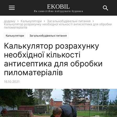
EKOBIL
Як самостійно побудувати будинок
додому
Калькулятори
Загальнобудівельні питання
Калькулятор розрахунку необхідної кількості антисептика для обробки
пиломатеріалів
Калькулятори
Загальнобудівельні питання
Калькулятор розрахунку
необхідної кількості
антисептика для обробки
пиломатеріалів
16.10.2021