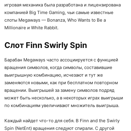
игровая механика была разработана и лицензирована
компанией Big Time Gaming, чьи самые известные
слоты Megaways — Bonanza, Who Wants to Be a
Millionaire и White Rabbit.
Слот Finn Swirly Spin
Барабан Megaways часто ассоциируется с функцией
вращения символов, когда символы, составившие
выигрышную комбинацию, исчезают и тут же
заменяются новыми, как при бесплатном повторном
вращении. Выигрышей за замену символов подряд
может быть несколько, а в некоторых играх выигрыши
по комбинациям увеличивают множитель выигрыша.
Каждый найдет что-то для себя. В Finn and the Swirly
Spin (NetEnt) вращения следуют спирали. С другой