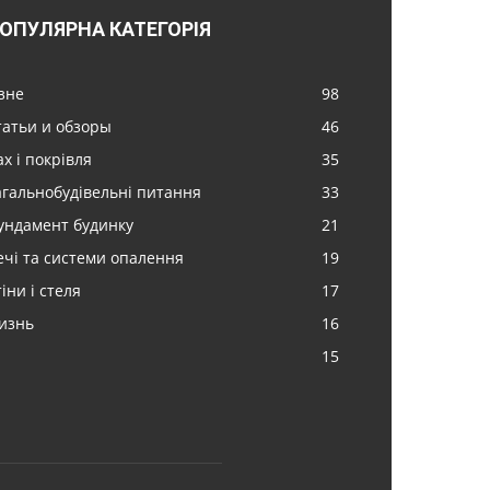
ОПУЛЯРНА КАТЕГОРІЯ
ізне
98
татьи и обзоры
46
х і покрівля
35
агальнобудівельні питання
33
ундамент будинку
21
ечі та системи опалення
19
іни і стеля
17
изнь
16
15