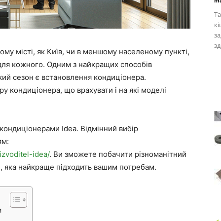
ma
Та
кі
за
зд
ому місті, як Київ, чи в меншому населеному пункті,
для кожного. Одним з найкращих способів
кий сезон є встановлення кондиціонера.
ру кондиціонера, що врахувати і на які моделі
кондиціонерами Idea. Відмінний вибір
ям:
izvoditel-idea/
. Ви зможете побачити різноманітний
і, яка найкраще підходить вашим потребам.
и