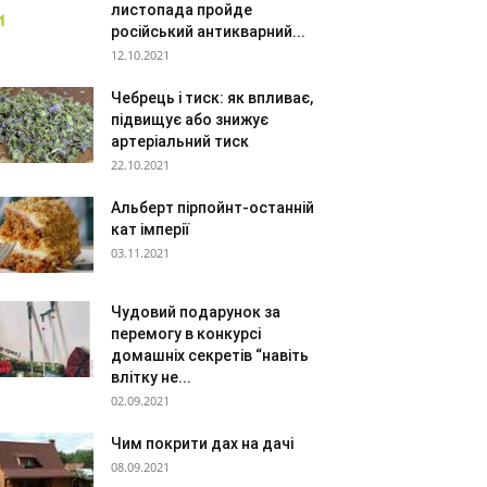
листопада пройде
російський антикварний...
12.10.2021
Чебрець і тиск: як впливає,
підвищує або знижує
артеріальний тиск
22.10.2021
Альберт пірпойнт-останній
кат імперії
03.11.2021
Чудовий подарунок за
перемогу в конкурсі
домашніх секретів “навіть
влітку не...
02.09.2021
Чим покрити дах на дачі
08.09.2021