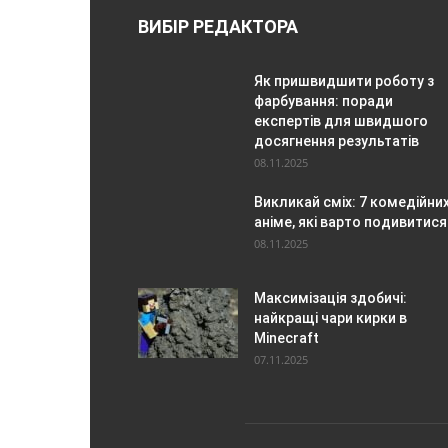
ВИБІР РЕДАКТОРА
Як пришвидшити роботу з
фарбування: поради
експертів для швидшого
досягнення результатів
08.11.2025
Викликай сміх: 7 комедійни
аніме, які варто подивитися
08.11.2025
Максимізація здобичі:
найкращі чари кирки в
Minecraft
07.11.2025