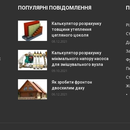
ПОПУЛЯРНІ ПОВІДОМЛЕННЯ
П
Калькулятор розрахунку
Р
товщини утеплення
С
цегляного цоколя
08.12.2021
Да
З
Калькулятор розрахунку
х
мінімального напору насоса
Ф
для змішувального вузла
П
09.10.2021
Ст
Як зробити фронтон
Ж
двосхилим даху
•
06.12.2021