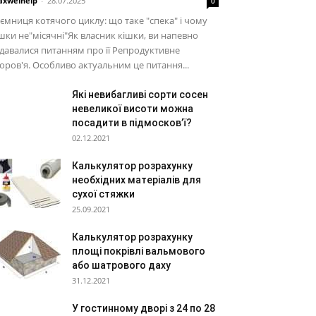
xwelhelp
-
28.07.2025
0
ємниця котячого циклу: що таке "спека" і чому
шки не"місячні"Як власник кішки, ви напевно
давалися питанням про її Репродуктивне
оров'я. Особливо актуальним це питання...
Які невибагливі сорти сосен
невеликої висоти можна
посадити в підмосков’ї?
02.12.2021
Калькулятор розрахунку
необхідних матеріалів для
сухої стяжки
25.09.2021
Калькулятор розрахунку
площі покрівлі вальмового
або шатрового даху
31.12.2021
У гостинному дворі з 24 по 28