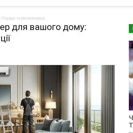
: Поради та рекомендації
ер для вашого дому:
ції
Ч
Т