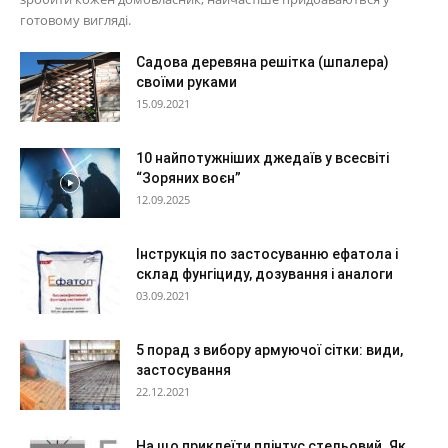
готовому вигляді.
Садова деревяна решітка (шпалера)
своїми руками
15.09.2021
10 найпотужніших джедаїв у всесвіті
“Зоряних воєн”
12.09.2025
Інструкція по застосуванню ефатола і
склад фунгіциду, дозування і аналоги
03.09.2021
5 порад з вибору армуючої сітки: види,
застосування
22.12.2021
На що приклеїти плінтус стельовий. Як