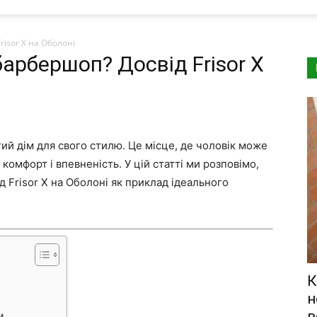
risor X на Оболоні
барбершоп? Досвід Frisor X
ий дім для свого стилю. Це місце, де чоловік може
 комфорт і впевненість. У цій статті ми розповімо,
д Frisor X на Оболоні як приклад ідеального
К
н
в
м