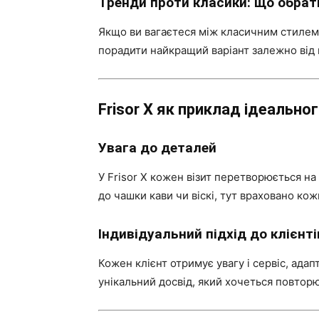
Тренди проти класики: що обрат
Якщо ви вагаєтеся між класичним стилем 
порадити найкращий варіант залежно від
Frisor X як приклад ідеальног
Увага до деталей
У Frisor X кожен візит перетворюється н
до чашки кави чи віскі, тут враховано кож
Індивідуальний підхід до клієнті
Кожен клієнт отримує увагу і сервіс, ада
унікальний досвід, який хочеться повтор