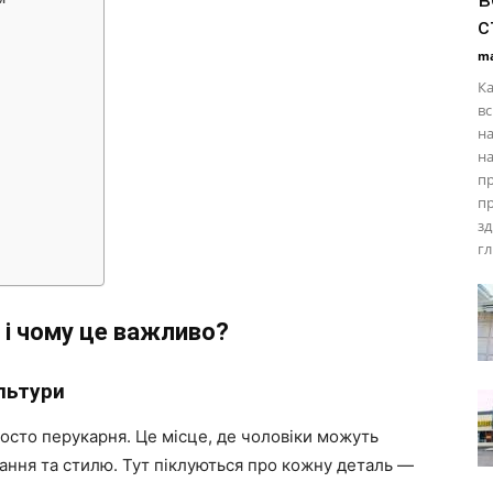
с
ma
Ка
вс
на
н
пр
пр
зд
гл
 і чому це важливо?
льтури
осто перукарня. Це місце, де чоловіки можуть
вання та стилю. Тут піклуються про кожну деталь —