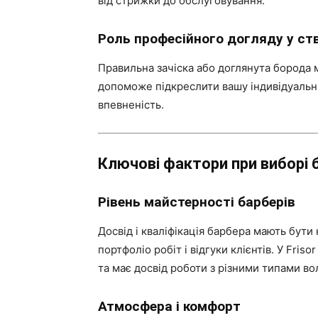
від стрижки до обслуговування.
Роль професійного догляду у ст
Правильна зачіска або доглянута борода
допоможе підкреслити вашу індивідуальні
впевненість.
Ключові фактори при виборі
Рівень майстерності барберів
Досвід і кваліфікація барбера мають бути 
портфоліо робіт і відгуки клієнтів. У Fri
та має досвід роботи з різними типами во
Атмосфера і комфорт