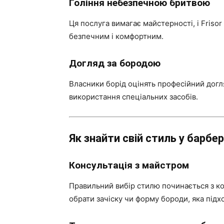
Гоління небезпечною бритвою
Ця послуга вимагає майстерності, і Frisor
безпечним і комфортним.
Догляд за бородою
Власники борід оцінять професійний догля
використання спеціальних засобів.
Як знайти свій стиль у барбе
Консультація з майстром
Правильний вибір стилю починається з ко
обрати зачіску чи форму бороди, яка підх