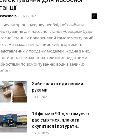
танції
xwelhelp
-
16.12.2021
0
лькулятор розрахунку необхідної глибини
моктування для насосної станції «Серцем» будь-
сосної станції є поверхневий самовсмоктуючий
асос. Незважаючи на широкий асортимент
едставлених у продажу моделей, жодна з них,
актично, не може «похвалитися» видатними
ібностями по всмоктуванню води з великих
ибин.
Забежная сходи своїми
руками
10.12.2021
14 фільмів 90-х, які змусять
вас сміятися, плакати,
скупитися і потурати...
16.09.2025