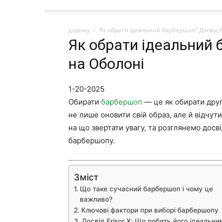
додому
Як обрати ідеальний барбершоп? Досвід F
Як обрати ідеальний 
на Оболоні
1-20-2025
Обирати
барбершоп
— це як обирати друг
не лише оновити свій образ, але й відчути
на що звертати увагу, та розглянемо досві
барбершопу.
Зміст
Що таке сучасний барбершоп і чому це
важливо?
Ключові фактори при виборі барбершопу
Досвід Frisor X: Що робить його ідеальни