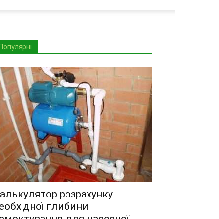
Популярні
алькулятор розрахунку
еобхідної глибини
смоктування для насосної