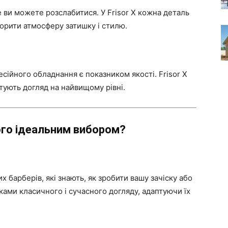
 ви можете розслабитися. У Frisor X кожна деталь
ворити атмосферу затишку і стилю.
сійного обладнання є показником якості. Frisor X
тують догляд на найвищому рівні.
його ідеальним вибором?
х барберів, які знають, як зробити вашу зачіску або
ками класичного і сучасного догляду, адаптуючи їх