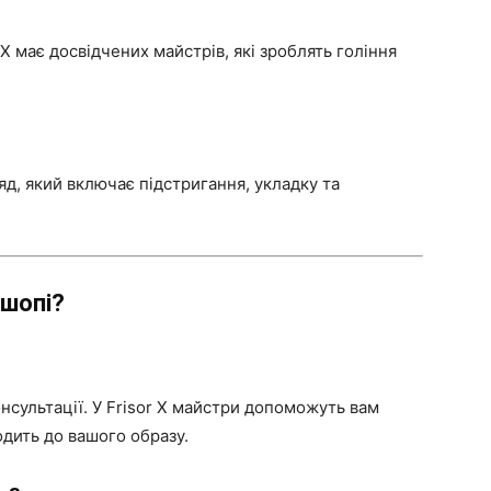
 X має досвідчених майстрів, які зроблять гоління
д, який включає підстригання, укладку та
ршопі?
нсультації. У Frisor X майстри допоможуть вам
одить до вашого образу.