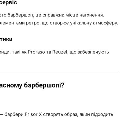
сервіс
то барбершоп, це справжнє місце натхнення.
 елементами ретро, що створює унікальну атмосферу.
тики
ди, такі як Proraso та Reuzel, що забезпечують
часному барбершопі?
— барбери Frisor X створять образ, який підходить