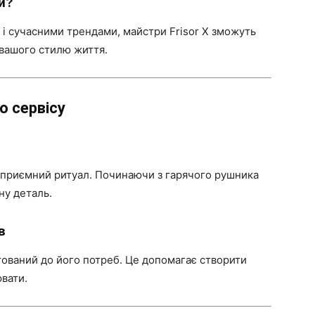
и?
і сучасними трендами, майстри Frisor X зможуть
 вашого стилю життя.
о сервісу
а приємний ритуал. Починаючи з гарячого рушника
ну деталь.
в
птований до його потреб. Це допомагає створити
ювати.