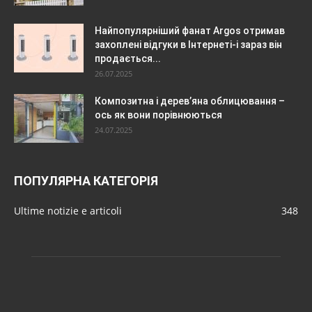
Найпопулярніший фанат Argos отримав
захоплені відгуки в Інтернеті-і зараз він
продається...
26.07.2025
Композитна і дерев’яна облицювання –
ось як вони порівнюються
24.07.2025
ПОПУЛЯРНА КАТЕГОРІЯ
Ultime notizie e articoli
348