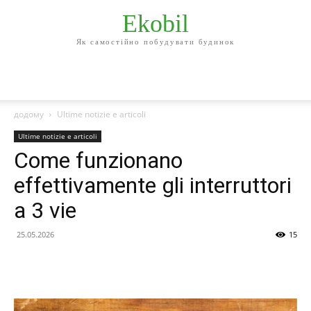
Ekobil
Як самостійно побудувати будинок
додому
Ultime notizie e articoli
Ultime notizie e articoli
Come funzionano
effettivamente gli interruttori
a 3 vie
25.05.2026
15