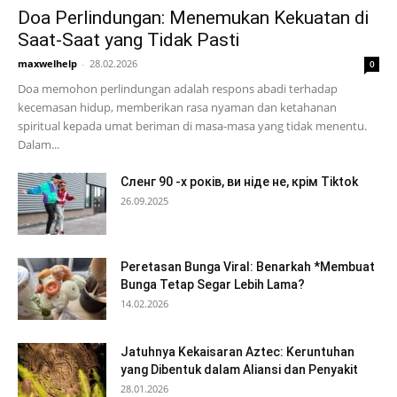
Doa Perlindungan: Menemukan Kekuatan di
Saat-Saat yang Tidak Pasti
maxwelhelp
-
28.02.2026
0
Doa memohon perlindungan adalah respons abadi terhadap
kecemasan hidup, memberikan rasa nyaman dan ketahanan
spiritual kepada umat beriman di masa-masa yang tidak menentu.
Dalam...
Сленг 90 -х років, ви ніде не, крім Tiktok
26.09.2025
Peretasan Bunga Viral: Benarkah *Membuat
Bunga Tetap Segar Lebih Lama?
14.02.2026
Jatuhnya Kekaisaran Aztec: Keruntuhan
yang Dibentuk dalam Aliansi dan Penyakit
28.01.2026