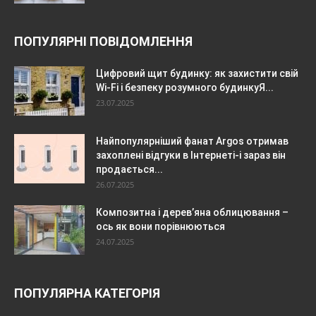
ПОПУЛЯРНІ ПОВІДОМЛЕННЯ
Цифровий щит будинку: як захистити свій
Wi-Fi і безпеку розумного будинкуЯ...
23.07.2025
Найпопулярніший фанат Argos отримав
захоплені відгуки в Інтернеті-і зараз він
продається...
26.07.2025
Композитна і дерев’яна облицювання –
ось як вони порівнюються
24.07.2025
ПОПУЛЯРНА КАТЕГОРІЯ